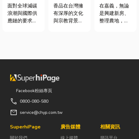
業挑選四大永
材打造純淨香
地開挖、土方
面對全球減碳
香品在台灣擁
在嘉義，無論
續顧問服務的
氣，一次了解
清運
浪潮與國際供
有深厚的文化
是興建新房、
實用指南
天然低煙香品
應鏈的要求，
與宗教背景，
整理農地，還
特色
許多台灣中小
長期應用於祭
是改善排水設
企業主紛紛收
祀、祈福、敬
施，都少不了
到來自品牌客
神、敬祖及各
挖土機的協
戶的調查表，
類民俗活動。
助。一台專業
要求提供「碳
隨著佛教、道
的嘉義挖土
盤查數據」或
教及民間信仰
機，不僅能快
「永續報告
的發展，香品
速完成開挖、
書」。這讓不
逐漸成為寺
整地與回填工
少傳產老闆感
廟、宮廟與家
作，更能大幅
Facebook粉絲專頁
到焦慮：「到
庭祭拜中不可
縮短施工時
call
0800-080-580
底 ESG 永續是
或缺的重要用
間，提高工程
什麼？我們公
品。 近年來，
效率。對許多
mail
service@chyp.com.tw
司規模不大，
隨著民眾對健
在地居民而
真的需要找
康與環保意識
言，從農田整
SuperhiPage
廣告媒體
相關資訊
ESG 顧問
的提升，台灣
理、果園整
關於我們
線上媒體
簡訊平台