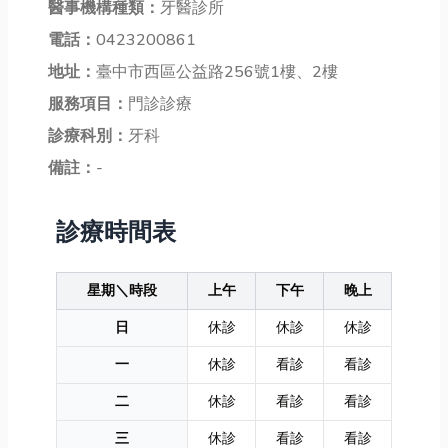
醫事機構種類：
牙醫診所
電話：
0423200861
地址：
臺中市西區公益路256號1樓、2樓
服務項目：
門診診療
診療科別：
牙科
備註：
-
診療時間表
星期＼時段
上午
下午
晚上
日
休診
休診
休診
一
休診
看診
看診
二
休診
看診
看診
三
休診
看診
看診