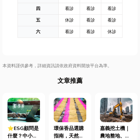
四
看診
看診
看診
五
休診
看診
看診
六
看診
看診
休診
本資料謹供參考，詳細資訊請依政府資料開放平台為準。
文章推薦
⭐ESG顧問是
環保香品選購
嘉義挖土機｜
什麼？中小企
指南，天然香
農地整地、基