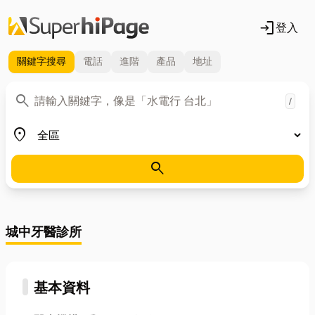
login
登入
關鍵字
搜尋
電話
進階
產品
地址
關鍵字
search
/
地區
place
search
城中牙醫診所
基本資料