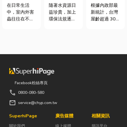
害蟲防治全攻
門卡住、大門
工程與回收水
在日常生活
根據內政部最
隨著水資源日
略
下垂怎麼辦？
工程完整解析
中，室內外害
新統計，台灣
益珍貴，加上
維修費用與不
｜打造高效率
蟲往往在不知
屋齡超過 30
環保法規逐漸
銹鋼工程一次
水資源管理方
不覺中影響著
年的老屋比例
完善，越來越
看
案
居家環境與生
已經過半。隨
多工廠、商業
活品質。廚房
著房屋屋齡增
場所及公共設
裡若有食物殘
加，金屬門窗
施開始重視水
渣或積水，容
疲勞與結構鏽
資源管理。透
易吸引蟑螂、
蝕問題也日漸
過完善的水處
螞蟻前來覓
明顯。許多屋
理設備規劃，
食；陽台、庭
主每天回家開
不僅能改善水
院若有積水，
門，都覺得門
質、提升用水
Facebook粉絲專頁
則可能成為蚊
片重得像在拉
效率，更能搭
call
0800-080-580
蟲孳生的溫
拔河，甚至伴
配廢水處理工
床。潮濕陰暗
隨刺耳的金屬
程與回收水工
mail
service@chyp.com.tw
的角落也可能
摩擦聲。 其
程，降低用水
吸引白蟻、蛾
實，門片故障
成本，實現節
SuperhiPage
廣告媒體
相關資訊
蚋或其他害蟲
並不代表一定
能減碳與永續
關於我們
線上媒體
簡訊平台