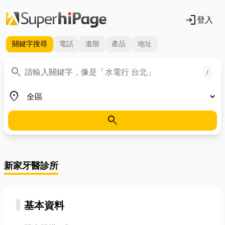
login
登入
關鍵字
搜尋
電話
進階
產品
地址
關鍵字
search
/
地區
place
search
新家牙醫診所
基本資料