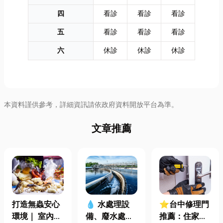
四
看診
看診
看診
五
看診
看診
看診
六
休診
休診
休診
本資料謹供參考，詳細資訊請依政府資料開放平台為準。
文章推薦
打造無蟲安心
⭐台中修理門
💧 水處理設
環境｜ 室內外
推薦：住家鐵
備、廢水處理