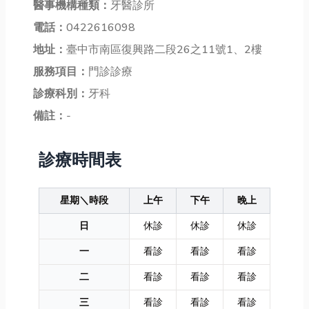
醫事機構種類：
牙醫診所
電話：
0422616098
地址：
臺中市南區復興路二段26之11號1、2樓
服務項目：
門診診療
診療科別：
牙科
備註：
-
診療時間表
星期＼時段
上午
下午
晚上
日
休診
休診
休診
一
看診
看診
看診
二
看診
看診
看診
三
看診
看診
看診