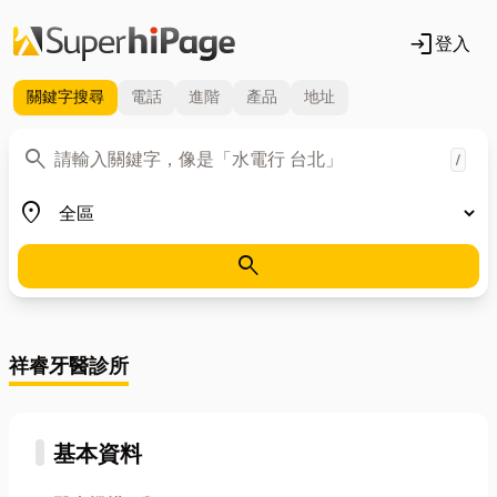
login
登入
關鍵字
搜尋
電話
進階
產品
地址
關鍵字
search
/
地區
place
search
祥睿牙醫診所
基本資料