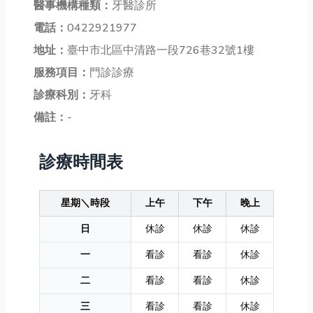
醫事機構種類：
牙醫診所
電話：
0422921977
地址：
臺中市北區中清路一段726巷32號1樓
服務項目：
門診診療
診療科別：
牙科
備註：
-
診療時間表
星期＼時段
上午
下午
晚上
日
休診
休診
休診
一
看診
看診
休診
二
看診
看診
休診
三
看診
看診
休診