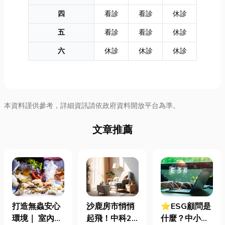
四
看診
看診
休診
五
看診
看診
休診
六
休診
休診
休診
本資料謹供參考，詳細資訊請依政府資料開放平台為準。
文章推薦
打造無蟲安心
沙鹿房市悄悄
⭐ESG顧問是
環境｜ 室內外
起飛！中科2
什麼？中小企