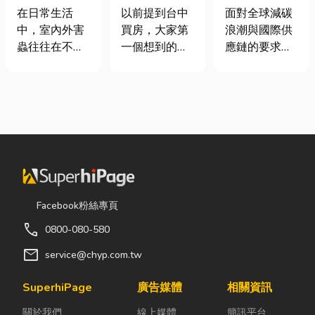
害蟲防治全攻
期＋台積電效
業挑選四大永
在日常生活
以前提到台中
面對全球減碳
略
應發酵，現在
續顧問服務的
中，室內外害
買房，大家第
浪潮與國際供
很多人開始看
實用指南
蟲往往在不知
一個想到的大
應鏈的要求，
海線
不覺中影響著
多是七期、水
許多台灣中小
居家環境與生
湳或北屯。 但
企業主紛紛收
活品質。廚房
這幾年真正默
到來自品牌客
裡若有食物殘
默崛起、討論
戶的調查表，
渣或積水，容
度越來越高
要求提供「碳
易吸引蟑螂、
的，其實是
盤查數據」或
螞蟻前來覓
「沙鹿」。 很
「永續報告
食；陽台、庭
多人實際到沙
書」。這讓不
院若有積水，
鹿走一趟後才
少傳產老闆感
Facebook粉絲專頁
則可能成為蚊
發現： 現在的
到焦慮：「到
call
0800-080-580
蟲孳生的溫
沙鹿，真的和
底 ESG 永續是
床。潮濕陰暗
以前不一樣
什麼？我們公
mail
service@chyp.com.tw
的角落也可能
了。 不只是交
司規模不大，
吸引白蟻、蛾
通變方便，生
真的需要找
SuperhiPage
廣告媒體
相關資訊
蚋或其他害蟲
活機能也越來
ESG 顧問
關於我們
線上媒體
簡訊平台