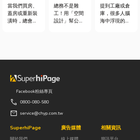
家，從專業門
室如何打造高
裝自動化其實
當我們買房、
總務不是雜
提到工廠或倉
窗開始
效能職場？從
沒有你想像中
蓋房或重新裝
工！用「空間
庫，很多人腦
辦公桌椅、系
那麼遙遠！
潢時，總會把
設計」幫公司
海中浮現的畫
統屏風到空間
預算花在家
省錢又賺生產
面可能是員工
設計關鍵！
具、家電和裝
力的關鍵思維
忙著搬貨、封
潢設計上，卻
很多公司編列
箱、綁帶，一
常常忽略了每
預算或規劃辦
箱接著一箱趕
天都在使用的
公室時，常覺
著出貨。但你
「門窗」。 其
得總務只要在
知道嗎？現在
實，一扇好的
缺東西時「壞
許多企業早已
門窗不只是遮
什麼補什麼」
不再靠大量人
風避雨而已，
就好，但這種
力完成包裝工
Facebook粉絲專頁
更影響著居家
傳統做法往往
作，而是透過
call
0800-080-580
安全、採光、
花了大錢，卻
各種包裝機械
通風與生活品
換來員工抱怨
來提升效率。
mail
service@chyp.com.tw
質。尤其台灣
連連。其實，
尤其近年來網
氣候潮濕多
辦公室空間設
路購物越來越
SuperhiPage
廣告媒體
相關資訊
雨，選擇耐用
計是一門幫公
普及，無論是
關於我們
線上媒體
簡訊平台