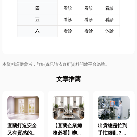
四
看診
看診
看診
五
看診
看診
看診
六
看診
看診
休診
本資料謹供參考，詳細資訊請依政府資料開放平台為準。
文章推薦
宜蘭打造安全
【宜蘭企業總
出貨總是忙到
又有質感的
務必看】辦公
手忙腳亂？包