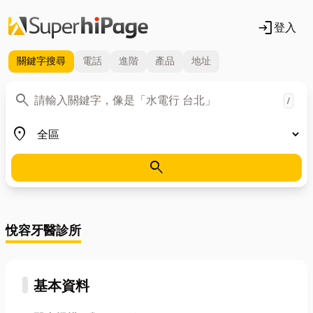
login
登入
關鍵字
搜尋
電話
進階
產品
地址
關鍵字
search
/
地區
place
search
悅容牙醫診所
基本資料