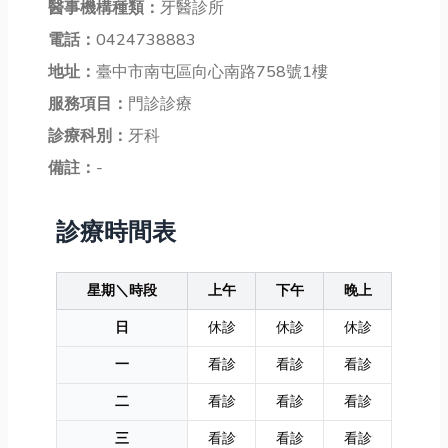
醫事機構種類：
牙醫診所
電話：
0424738883
地址：
臺中市南屯區向心南路758號1樓
服務項目：
門診診療
診療科別：
牙科
備註：
-
診療時間表
星期＼時段
上午
下午
晚上
日
休診
休診
休診
一
看診
看診
看診
二
看診
看診
看診
三
看診
看診
看診