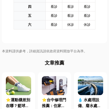
四
看診
看診
看診
五
看診
看診
看診
六
看診
休診
休診
本資料謹供參考，詳細資訊請依政府資料開放平台為準。
文章推薦
⭐運動襪差別
⭐台中修理門
💧 水處理設
在哪？籃球、
推薦：住家鐵
備、廢水處理