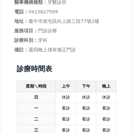
醫事機構種類：
牙醫診所
電話：
0423827999
地址：
臺中市南屯區向上路三段77號2樓
服務項目：
門診診療
診療科別：
牙科
備註：
週四晚上僅有矯正門診
診療時間表
星期＼時段
上午
下午
晚上
日
休診
休診
休診
一
看診
看診
看診
二
看診
看診
看診
三
看診
看診
看診