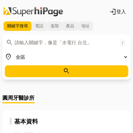
login
登入
關鍵字
搜尋
電話
進階
產品
地址
關鍵字
search
/
地區
place
search
圓周牙醫診所
基本資料