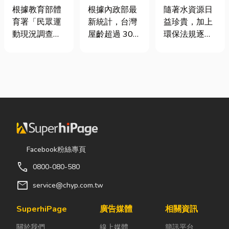
慢跑、排球襪
門卡住、大門
工程與回收水
根據教育部體
根據內政部最
隨著水資源日
挑選全攻略，
下垂怎麼辦？
工程完整解析
育署「民眾運
新統計，台灣
益珍貴，加上
穿對了運動不
維修費用與不
｜打造高效率
動現況調查」
屋齡超過 30
環保法規逐漸
傷腳！
銹鋼工程一次
水資源管理方
顯示，台灣規
年的老屋比例
完善，越來越
看
案
律運動人口比
已經過半。隨
多工廠、商業
例已突破三成
著房屋屋齡增
場所及公共設
五，其中慢跑
加，金屬門窗
施開始重視水
與各類球類運
疲勞與結構鏽
資源管理。透
動正是熱門選
蝕問題也日漸
過完善的水處
擇。許多人在
明顯。許多屋
理設備規劃，
配備上毫不惜
主每天回家開
不僅能改善水
重金，購買
門，都覺得門
質、提升用水
Facebook粉絲專頁
三、四千元的
片重得像在拉
效率，更能搭
call
0800-080-580
頂級籃球鞋或
拔河，甚至伴
配廢水處理工
專業路跑鞋，
隨刺耳的金屬
程與回收水工
mail
service@chyp.com.tw
卻習慣性隨手
摩擦聲。 其
程，降低用水
抓一雙幾十元
實，門片故障
成本，實現節
SuperhiPage
廣告媒體
相關資訊
的普通棉襪就
並不代表一定
能減碳與永續
關於我們
線上媒體
簡訊平台