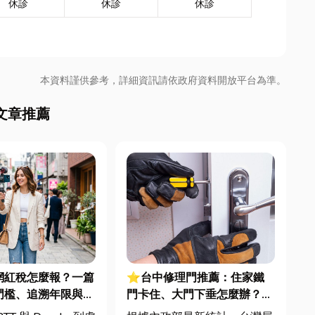
休診
休診
休診
本資料謹供參考，詳細資訊請依政府資料開放平台為準。
文章推薦
 網紅稅怎麼報？一篇
⭐台中修理門推薦：住家鐵
門檻、追溯年限與合
門卡住、大門下垂怎麼辦？維
文末加碼會計/記帳
修費用與不銹鋼工程一次看