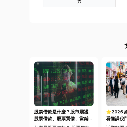
六
股票借款是什麼？股市震盪|
⭐2026
股票借款、股票質借、當鋪借
看懂課稅
款完整比較
法節稅，