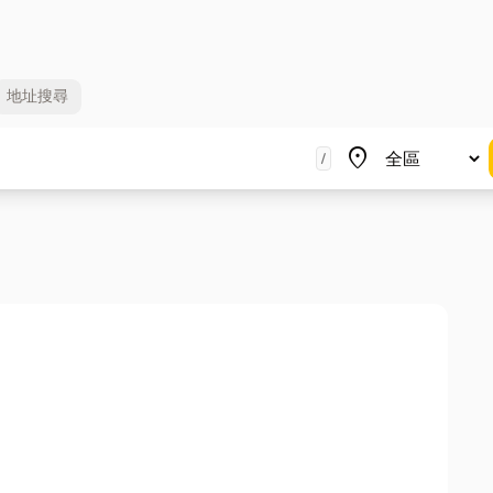
地址
搜尋
地區
place
/