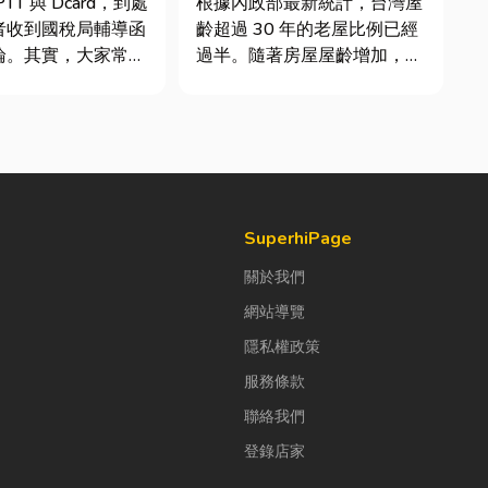
TT 與 Dcard，到處
根據內政部最新統計，台灣屋
者收到國稅局輔導函
齡超過 30 年的老屋比例已經
論。其實，大家常說
過半。隨著房屋屋齡增加，金
稅」不是一種新創的
屬門窗疲勞與結構鏽蝕問題也
，而是政府針對網路
日漸明顯。許多屋主每天回家
落實的課稅機制。
開門，都覺得門片重得像在拉
指個人或經營團隊透
拔河，甚至伴隨刺耳的金屬摩
如 YouTube、
擦聲。 其實，門片故障並不
代表一定要花大錢將整扇...
SuperhiPage
關於我們
網站導覽
隱私權政策
服務條款
聯絡我們
登錄店家