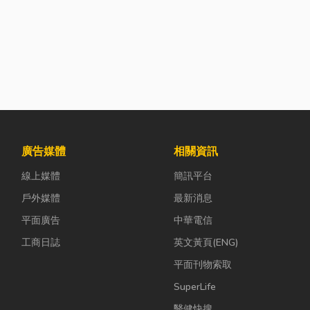
廣告媒體
相關資訊
線上媒體
簡訊平台
戶外媒體
最新消息
平面廣告
中華電信
工商日誌
英文黃頁(ENG)
平面刊物索取
SuperLife
醫健快搜