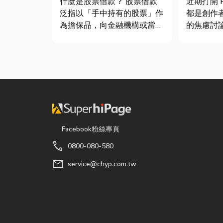
什麼是股票借款？ 股票借款
近期打開 P
士推薦
泛指以「手中持有的股票」作
都是創作
為擔保品，向金融機構或當舖
的焦慮討
借出現金的融資方式，讓投資
的「網紅
人不必賣出股票，就能取得資
獨立稅目
金應急，同時保留未來股價上
數位收入
漲的獲利空間。依承作單位不
網紅稅是
同，主要可分為證券公司的股
過網路平台（
票質借、銀行的有價證券貸
Instag...
款，以...
Facebook粉絲專頁
call
0800-080-580
mail
service@chyp.com.tw