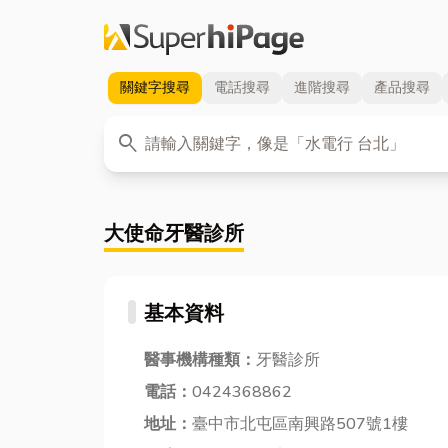
關鍵字
搜尋
電話
搜尋
進階
搜尋
產品
搜尋
關鍵字
search
大使命牙醫診所
基本資料
醫事機構種類：
牙醫診所
電話：
0424368862
地址：
臺中市北屯區南興路507號1樓