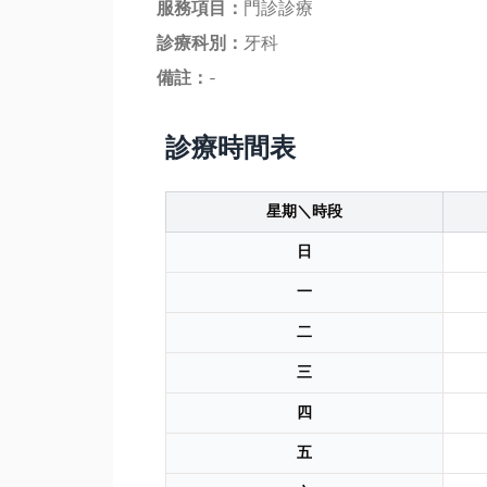
服務項目：
門診診療
診療科別：
牙科
備註：
-
診療時間表
星期＼時段
日
一
二
三
四
五