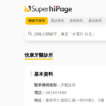
關鍵字
搜尋
電話
搜尋
進階
搜尋
產品
搜尋
關鍵字
search
悅康牙醫診所
基本資料
醫事機構種類：
牙醫診所
電話：
062497689
地址：
臺南市仁德區仁義一街99號1、2樓