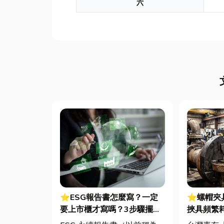
六
⭐ESG報告書怎麼寫？一定
⭐螺帽夾
要上市櫃才寫嗎？3步驟擺脫
挾具頻繁
綠色轉型焦慮
扣件成型