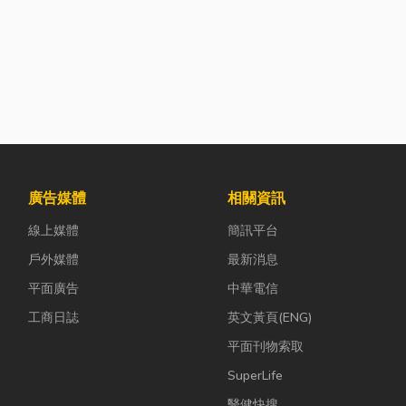
廣告媒體
相關資訊
線上媒體
簡訊平台
戶外媒體
最新消息
平面廣告
中華電信
工商日誌
英文黃頁(ENG)
平面刊物索取
SuperLife
醫健快搜