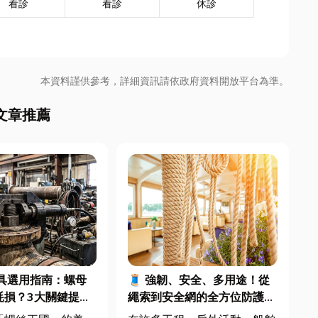
看診
看診
休診
本資料謹供參考，詳細資訊請依政府資料開放平台為準。
文章推薦
具選用指南：螺母
🧵 強韌、安全、多用途！從
耗損？3大關鍵提升
繩索到安全網的全方位防護應
良率與壽命
用指南