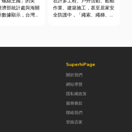
「螺絲王國」的美
在許多工程、戶外活動、船舶
經濟部統計處與海關
作業、建築施工，甚至居家安
新數據顯示，台灣扣
全防護中，「繩索、繩梯、安
高達 42.1 億美
全網」其實都是非常重要卻常
螺帽（HS
被忽略的設備。很多人以為繩
6）產品即占總出口比
子只是拿來綁東西，但其實在
%。在面對全球客戶
專業領域中，繩索不只是工
度與耐用度要求日益
具，更關係到安全、效率與作
勢下，扣件成型機中
業品質。一條好的繩索，必須
具備高強...
SuperhiPage
關於我們
網站導覽
隱私權政策
服務條款
聯絡我們
登錄店家