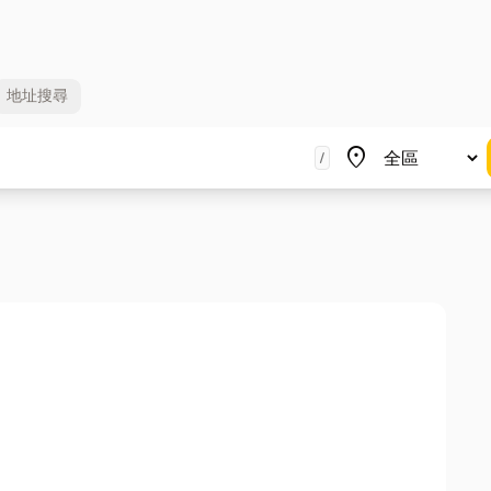
地址
搜尋
地區
place
/