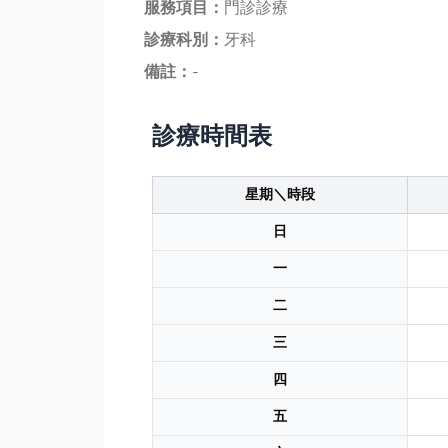
服務項目：
門診診療
診療科別：
牙科
備註：
-
診療時間表
星期＼時段
日
一
二
三
四
五