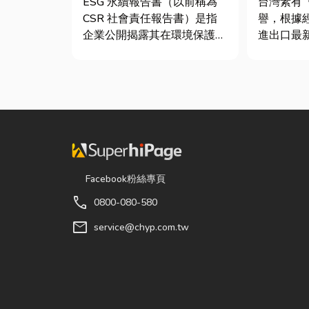
ESG 永續報告書（以前稱為
台灣素有
CSR 社會責任報告書）是指
譽，根據
企業公開揭露其在環境保護
進出口最
（E）、社會責任（S）與公
件年出口額
司治理（G）三個維度營運成
元，其中
果的正式文件。它就像是企業
73181
的「健康體檢表」與「永續成
重逾 20
績單」。許多中小企業主常
對扣件精
問：「我們又不是上市櫃公
嚴苛的趨
司，為...
的關...
Facebook粉絲專頁
call
0800-080-580
mail
service@chyp.com.tw