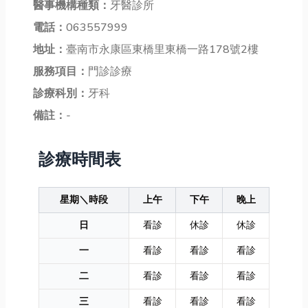
醫事機構種類：
牙醫診所
電話：
063557999
地址：
臺南市永康區東橋里東橋一路178號2樓
服務項目：
門診診療
診療科別：
牙科
備註：
-
診療時間表
星期＼時段
上午
下午
晚上
日
看診
休診
休診
一
看診
看診
看診
二
看診
看診
看診
三
看診
看診
看診