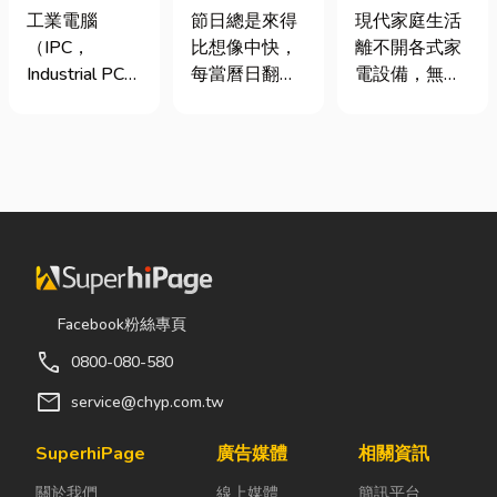
台灣三大工業
七夕送什麼不
｜冷氣、冰
工業電腦
節日總是來得
現代家庭生活
電腦龍頭有哪
踩雷？限定甜
箱、洗衣機專
（IPC，
比想像中快，
離不開各式家
些？工廠採購
點哪裡買？台
業維修
Industrial PC）
每當曆日翻到
電設備，無論
與品牌選型全
中甜點推薦一
是指專為工業
下半年，不少
是炎熱夏季不
解析
次看！
生產現場、極
人便開始想
可或缺的冷
端環境與自動
「七夕情人節
氣、保存食材
化設備所設計
是什麼時
的新鮮冰箱，
的硬體運算平
候？」、「七
還是每天幫助
台。 許多製造
夕情人節禮物
清洗衣物的洗
業業主在導入
該買什
衣機，一旦發
自動化或升級
麼？」。相較
生故障，都可
智慧工廠時，
於西洋情人
能嚴重影響日
Facebook粉絲專頁
常想著先用一
節，七夕充滿
常生活品質。
call
0800-080-580
般的家用或商
了東方的浪漫
因此，選擇專
用桌機湊合。
色彩與儀式
業的高雄電器
mail
service@chyp.com.tw
然而，一般桌
感。然而，隨
維修服務，不
機無法應付高
著生活節奏加
僅能快速排除
SuperhiPage
廣告媒體
相關資訊
塵、高溫、連
快，不少人常
問題，更能延
關於我們
線上媒體
簡訊平台