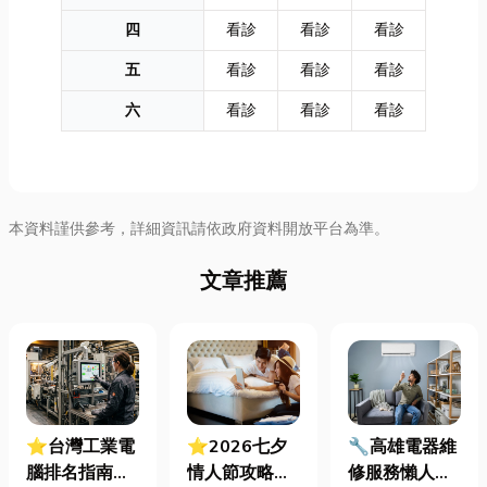
四
看診
看診
看診
五
看診
看診
看診
六
看診
看診
看診
本資料謹供參考，詳細資訊請依政府資料開放平台為準。
文章推薦
⭐台灣工業電
⭐2026七夕
🔧高雄電器維
腦排名指南：
情人節攻略！
修服務懶人包