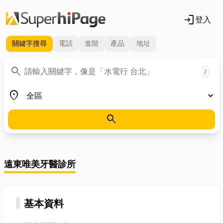
login
登入
關鍵字
搜尋
電話
進階
產品
地址
關鍵字
search
/
地區
place
search
遠東唯美牙醫診所
基本資料