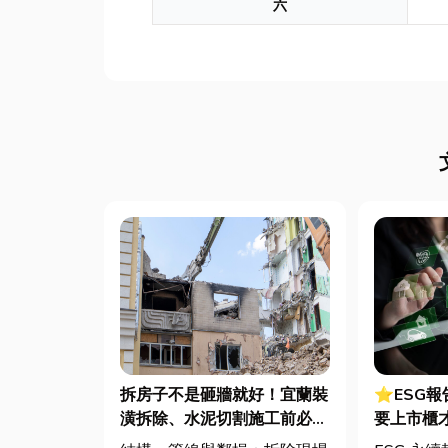
六
拆房子不是砸牆就好！宜蘭裝
⭐ESG
潢拆除、水泥切割施工前必看
要上市櫃
的避坑指南，專家曝這 3 件事
綠色轉型