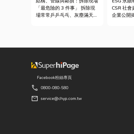
結構、管線與鄰損：拆除現場
ESG 永
最危險！
「最危險的 3 件事」 拆除現
CSR 社
場常常乒乒乓乓、灰塵滿天
企業公開
飛，在這種混亂的環境下，專
（E）、
家提醒有三件事情如果沒做
司治理（
好，最容易發生嚴重的意外：
果的正式
分不清「主力牆」，盲目亂打
的「健康
導致房子塌陷： 這是老屋拆
績單」。
除最常發生的致命錯誤。...
問：「我
司，為...
Facebook粉絲專頁
call
0800-080-580
mail
service@chyp.com.tw