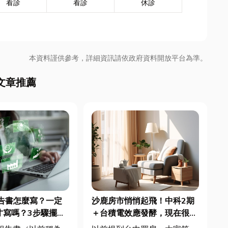
看診
看診
休診
本資料謹供參考，詳細資訊請依政府資料開放平台為準。
文章推薦
報告書怎麼寫？一定
沙鹿房市悄悄起飛！中科2期
才寫嗎？3步驟擺脫
＋台積電效應發酵，現在很多
焦慮
人開始看海線