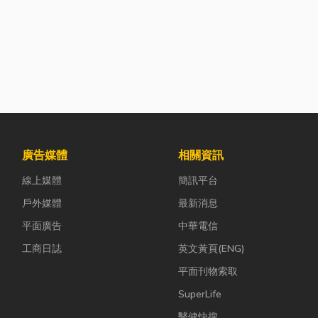
廣告媒體
相關資訊
線上媒體
簡訊平台
戶外媒體
最新消息
平面廣告
中華電信
工商日誌
英文黃頁(ENG)
平面刊物索取
SuperLife
醫健快搜