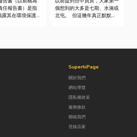
續報告書（以前稱為
以前提到台中買房，大家第一
會責任報告書）是指
個想到的大多是七期、水湳或
揭露其在環境保護
北屯。 但這幾年真正默默崛
社會責任（S）與公
起、討論度越來越高的，其實
G）三個維度營運成
是「沙鹿」。 很多人實際到
文件。它就像是企業
沙鹿走一趟後才發現： 現在
體檢表」與「永續成
的沙鹿，真的和以前不一樣
許多中小企業主常
了。 不只是交通變方便，生
們又不是上市櫃公
活機能也越來越成熟，加上
房...
SuperhiPage
關於我們
網站導覽
隱私權政策
服務條款
聯絡我們
登錄店家