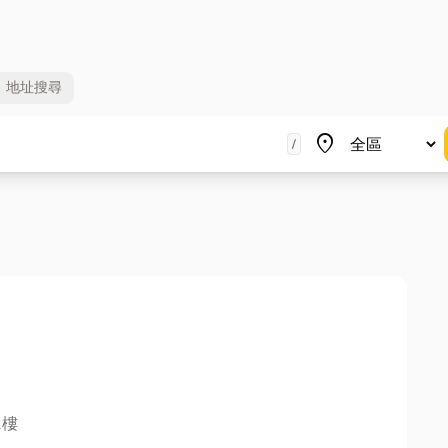
地址
搜尋
地區
place
/
2樓