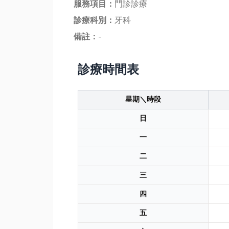
服務項目：
門診診療
診療科別：
牙科
備註：
-
診療時間表
星期＼時段
日
一
二
三
四
五