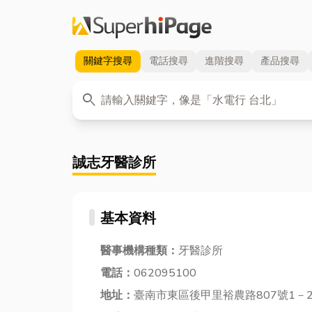
關鍵字
搜尋
電話
搜尋
進階
搜尋
產品
搜尋
關鍵字
search
誠志牙醫診所
基本資料
醫事機構種類：
牙醫診所
電話：
062095100
地址：
臺南市東區後甲里裕農路807號1－