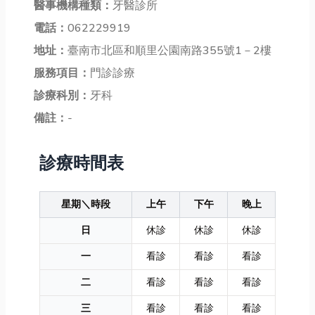
醫事機構種類：
牙醫診所
電話：
062229919
地址：
臺南市北區和順里公園南路355號1－2樓
服務項目：
門診診療
診療科別：
牙科
備註：
-
診療時間表
星期＼時段
上午
下午
晚上
日
休診
休診
休診
一
看診
看診
看診
二
看診
看診
看診
三
看診
看診
看診