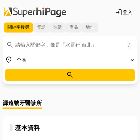
login
登入
關鍵字
搜尋
電話
進階
產品
地址
關鍵字
search
/
地區
place
search
源遠號牙醫診所
基本資料