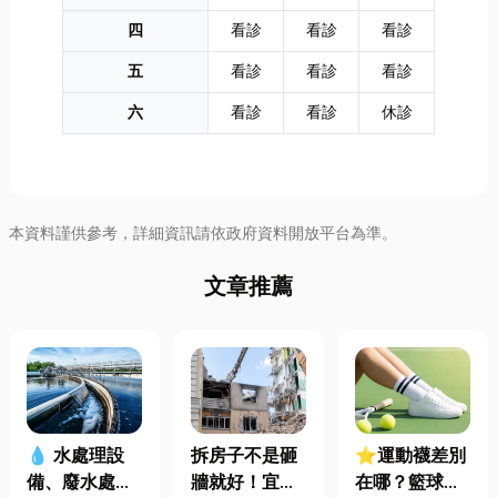
四
看診
看診
看診
五
看診
看診
看診
六
看診
看診
休診
本資料謹供參考，詳細資訊請依政府資料開放平台為準。
文章推薦
拆房子不是砸
⭐運動襪差別
💧 水處理設
牆就好！宜蘭
在哪？籃球、
備、廢水處理