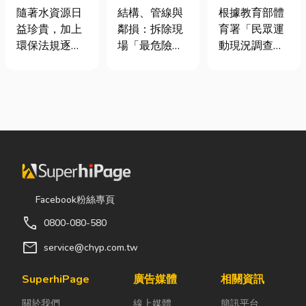
裝潢拆除、水
慢跑、排球襪
工程與回收水
結構、管線與
根據教育部體
隨著水資源日
泥切割施工前
挑選全攻略，
工程完整解析
鄰損：拆除現
育署「民眾運
益珍貴，加上
必看的避坑指
穿對了運動不
｜打造高效率
場「最危險的
動現況調查」
環保法規逐漸
南，專家曝這
傷腳！
水資源管理方
3 件事」 拆除
顯示，台灣規
完善，越來越
3 件事最危
案
現場常常乒乒
律運動人口比
多工廠、商業
險！
乓乓、灰塵滿
例已突破三成
場所及公共設
天飛，在這種
五，其中慢跑
施開始重視水
混亂的環境
與各類球類運
資源管理。透
下，專家提醒
動正是熱門選
過完善的水處
有三件事情如
擇。許多人在
理設備規劃，
果沒做好，最
配備上毫不惜
不僅能改善水
容易發生嚴重
重金，購買
質、提升用水
Facebook粉絲專頁
的意外： 分不
三、四千元的
效率，更能搭
call
0800-080-580
清「主力
頂級籃球鞋或
配廢水處理工
牆」，盲目亂
專業路跑鞋，
程與回收水工
mail
service@chyp.com.tw
打導致房子塌
卻習慣性隨手
程，降低用水
陷： 這是老屋
抓一雙幾十元
成本，實現節
SuperhiPage
廣告媒體
相關資訊
拆除最常發生
的普通棉襪就
能減碳與永續
關於我們
線上媒體
簡訊平台