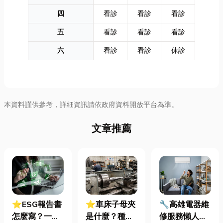
四
看診
看診
看診
五
看診
看診
看診
六
看診
看診
休診
本資料謹供參考，詳細資訊請依政府資料開放平台為準。
文章推薦
⭐ESG報告書
⭐車床子母夾
🔧高雄電器維
怎麼寫？一定
是什麼？種
修服務懶人包