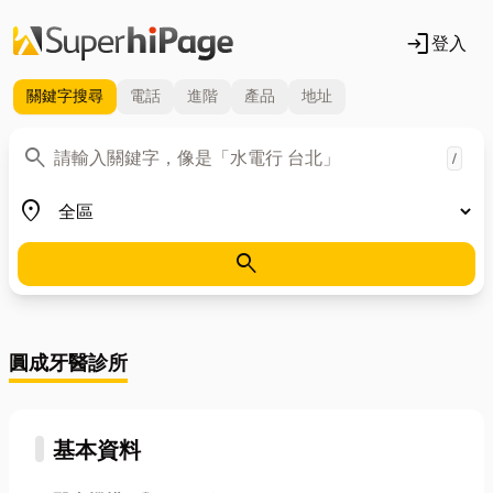
login
登入
關鍵字
搜尋
電話
進階
產品
地址
關鍵字
search
/
地區
place
search
圓成牙醫診所
基本資料