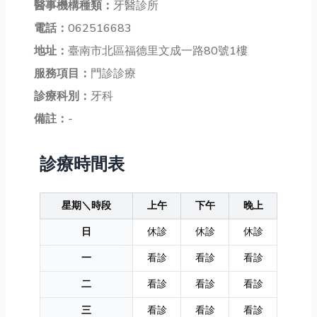
醫事機構種類：
牙醫診所
電話：
062516683
地址：
臺南市北區福德里文成一路80號1樓
服務項目：
門診診療
診療科別：
牙科
備註：
-
診療時間表
星期＼時段
上午
下午
晚上
日
休診
休診
休診
一
看診
看診
看診
二
看診
看診
看診
三
看診
看診
看診