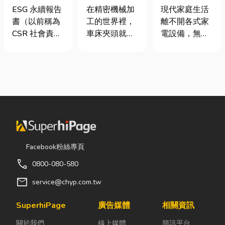
要上市櫃才寫
類、規格挑選
｜冷氣、冰
ESG 永續報告
在精密機械加
現代家庭生活
嗎？3步驟擺
與台灣採購推
箱、洗衣機專
書（以前稱為
工的世界裡，
離不開各式家
脫綠色轉型焦
薦完整指南
業維修
CSR 社會責任
車床夾頭就像
電設備，無論
慮
報告書）是指
是機台的「萬
是炎熱夏季不
企業公開揭露
能雙手」，負
可或缺的冷
其在環境保護
責緊緊抓牢每
氣、保存食材
（E）、社會
一個旋轉切削
的新鮮冰箱，
責任（S）與
的工件。然
還是每天幫助
公司治理
而，當工廠接
清洗衣物的洗
（G）三個維
到少量多樣、
衣機，一旦發
度營運成果的
異形材或精密
生故障，都可
正式文件。它
棒材的訂單
能嚴重影響日
Facebook粉絲專頁
就像是企業的
時，傳統夾頭
常生活品質。
call
0800-080-580
「健康體檢
往往需要耗費
因此，選擇專
表」與「永續
大量時間拆裝
業的高雄電器
mail
service@chyp.com.tw
成績單」。許
與重新校正。
維修服務，不
多中小企業主
這時，車床子
僅能快速排除
SuperhiPage
廣告媒體
相關資訊
常問：「我們
母夾就是讓這
問題，更能延
關於我們
線上媒體
簡訊平台