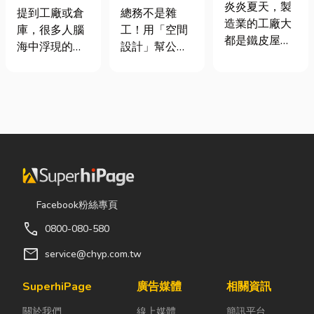
屋頂廠房的溫
炎炎夏天，製
裝自動化其實
室如何打造高
提到工廠或倉
總務不是雜
度
造業的工廠大
沒有你想像中
效能職場？從
庫，很多人腦
工！用「空間
都是鐵皮屋
那麼遙遠！
辦公桌椅、系
海中浮現的畫
設計」幫公司
頂，吸熱快、
統屏風到空間
面可能是員工
省錢又賺生產
內部悶、散熱
設計關鍵！
忙著搬貨、封
力的關鍵思維
不易，所以工
箱、綁帶，一
很多公司編列
廠裡的溫度會
箱接著一箱趕
預算或規劃辦
比市溫高出5
著出貨。但你
公室時，常覺
度以上。因此
知道嗎？現在
得總務只要在
裝工廠排風扇
許多企業早已
缺東西時「壞
是最快速心較
不再靠大量人
什麼補什麼」
省錢的方式，
力完成包裝工
就好，但這種
Facebook粉絲專頁
以下小編會說
作，而是透過
傳統做法往往
明工廠排風扇
call
0800-080-580
各種包裝機械
花了大錢，卻
改善室內溫度
來提升效率。
換來員工抱怨
mail
service@chyp.com.tw
的原理及建議
尤其近年來網
連連。其實，
可安裝的位
路購物越來越
辦公室空間設
SuperhiPage
廣告媒體
相關資訊
置。 工廠排風
普及，無論是
計是一門幫公
扇｜改善溫度
關於我們
線上媒體
簡訊平台