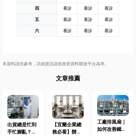
四
看診
看診
看診
五
看診
看診
看診
六
看診
看診
看診
本資料謹供參考，詳細資訊請依政府資料開放平台為準。
文章推薦
工廠排風扇｜
出貨總是忙到
【宜蘭企業總
如何改善鐵皮
手忙腳亂？包
務必看】辦公