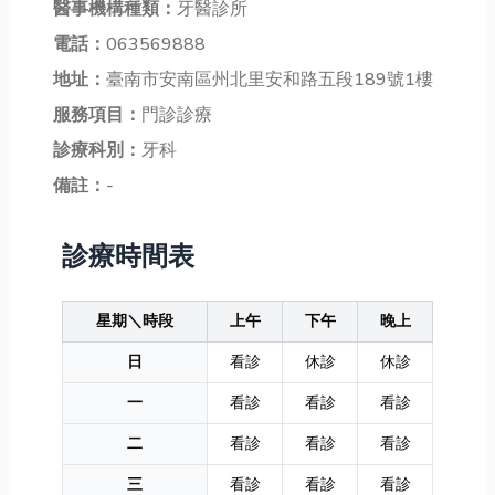
醫事機構種類：
牙醫診所
電話：
063569888
地址：
臺南市安南區州北里安和路五段189號1樓
服務項目：
門診診療
診療科別：
牙科
備註：
-
診療時間表
星期＼時段
上午
下午
晚上
日
看診
休診
休診
一
看診
看診
看診
二
看診
看診
看診
三
看診
看診
看診