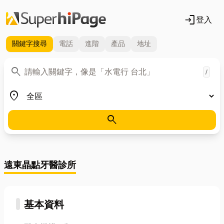
login
登入
關鍵字
搜尋
電話
進階
產品
地址
關鍵字
search
/
地區
place
search
遠東晶點牙醫診所
基本資料