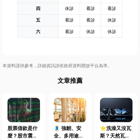
四
休診
看診
看診
五
看診
看診
休診
六
看診
休診
休診
本資料謹供參考，詳細資訊請依政府資料開放平台為準。
文章推薦
股票借款是什
🧵 強韌、安
⭐洗澡又沒瓦
麼？股市震盪|
全、多用途！
斯？天然瓦斯