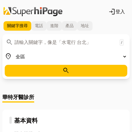
login
登入
關鍵字
搜尋
電話
進階
產品
地址
關鍵字
search
/
地區
place
search
華特牙醫診所
基本資料