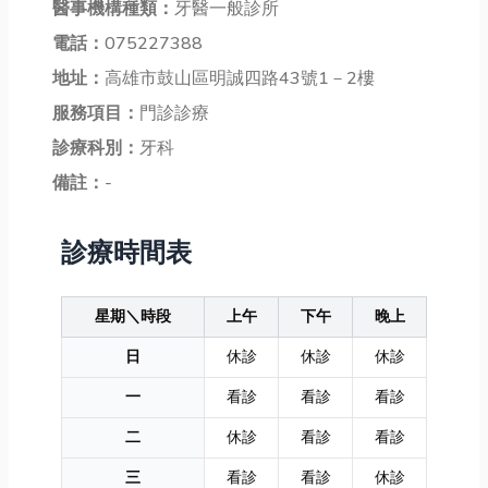
醫事機構種類：
牙醫一般診所
電話：
075227388
地址：
高雄市鼓山區明誠四路43號1－2樓
服務項目：
門診診療
診療科別：
牙科
備註：
-
診療時間表
星期＼時段
上午
下午
晚上
日
休診
休診
休診
一
看診
看診
看診
二
休診
看診
看診
三
看診
看診
休診