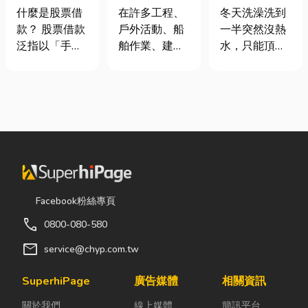
股票借款、股
從繩索到安全
是什麼、費用
什麼是股票借
在許多工程、
冬天洗澡洗到
票質借、當鋪
網的全方位防
怎麼算？家庭
款？ 股票借款
戶外活動、船
一半突然沒熱
借款完整比較
護應用指南
能源選擇與配
泛指以「手中
舶作業、建築
水，只能頂著
管工程全解析
持有的股票」
施工，甚至居
泡沫跑出去叫
作為擔保品，
家安全防護
瓦斯？這是許
向金融機構或
中，「繩索、
多使用傳統桶
當舖借出現金
繩梯、安全
裝瓦斯家庭的
的融資方式，
網」其實都是
共同噩夢。隨
讓投資人不必
非常重要卻常
著居家生活品
賣出股票，就
被忽略的設
質提升，越來
能取得資金應
備。很多人以
越多屋主在老
急，同時保留
為繩子只是拿
屋翻修或新屋
Facebook粉絲專頁
未來股價上漲
來綁東西，但
裝潢時，選擇
call
0800-080-580
的獲利空間。
其實在專業領
規劃天然氣配
依承作單位不
域中，繩索不
管工程。到底
mail
service@chyp.com.tw
同，主要可分
只是工具，更
天然氣是什
為證券公司的
關係到安全、
麼？它跟傳統
SuperhiPage
廣告媒體
相關資訊
股票質借、銀
效率與作業品
瓦斯行送的桶
關於我們
線上媒體
簡訊平台