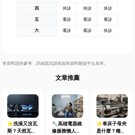
四
休診
休診
休診
五
看診
看診
看診
六
看診
看診
休診
本資料謹供參考，詳細資訊請依政府資料開放平台為準。
文章推薦
⭐洗澡又沒瓦
🔧高雄電器維
⭐車床子母夾
斯？天然瓦斯
修服務懶人包
是什麼？種