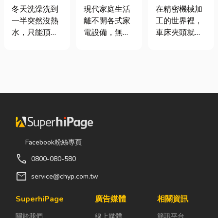
是什麼、費用
｜冷氣、冰
類、規格挑選
冬天洗澡洗到
現代家庭生活
在精密機械加
怎麼算？家庭
箱、洗衣機專
與台灣採購推
一半突然沒熱
離不開各式家
工的世界裡，
能源選擇與配
業維修
薦完整指南
水，只能頂著
電設備，無論
車床夾頭就像
管工程全解析
泡沫跑出去叫
是炎熱夏季不
是機台的「萬
瓦斯？這是許
可或缺的冷
能雙手」，負
多使用傳統桶
氣、保存食材
責緊緊抓牢每
裝瓦斯家庭的
的新鮮冰箱，
一個旋轉切削
共同噩夢。隨
還是每天幫助
的工件。然
著居家生活品
清洗衣物的洗
而，當工廠接
質提升，越來
衣機，一旦發
到少量多樣、
越多屋主在老
生故障，都可
異形材或精密
屋翻修或新屋
能嚴重影響日
棒材的訂單
Facebook粉絲專頁
裝潢時，選擇
常生活品質。
時，傳統夾頭
call
0800-080-580
規劃天然氣配
因此，選擇專
往往需要耗費
管工程。到底
業的高雄電器
大量時間拆裝
mail
service@chyp.com.tw
天然氣是什
維修服務，不
與重新校正。
麼？它跟傳統
僅能快速排除
這時，車床子
SuperhiPage
廣告媒體
相關資訊
瓦斯行送的桶
問題，更能延
母夾就是讓這
關於我們
線上媒體
簡訊平台