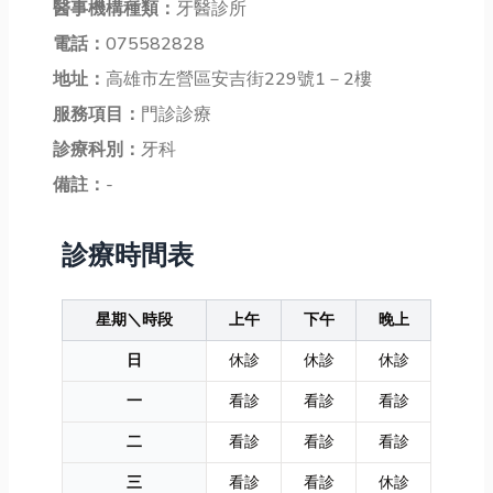
醫事機構種類：
牙醫診所
電話：
075582828
地址：
高雄市左營區安吉街229號1－2樓
服務項目：
門診診療
診療科別：
牙科
備註：
-
診療時間表
星期＼時段
上午
下午
晚上
日
休診
休診
休診
一
看診
看診
看診
二
看診
看診
看診
三
看診
看診
休診