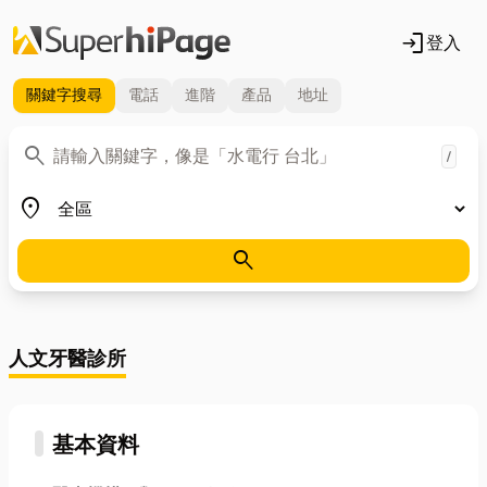
login
登入
關鍵字
搜尋
電話
進階
產品
地址
關鍵字
search
/
地區
place
search
人文牙醫診所
基本資料