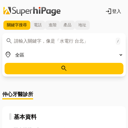
login
登入
關鍵字
搜尋
電話
進階
產品
地址
關鍵字
search
/
地區
place
search
仲心牙醫診所
基本資料