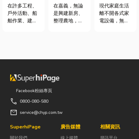
從繩索到安全
地開挖、土方
｜冷氣、冰
在許多工程、
在嘉義，無論
現代家庭生活
網的全方位防
清運
箱、洗衣機專
戶外活動、船
是興建新房、
離不開各式家
護應用指南
業維修
舶作業、建築
整理農地，還
電設備，無論
施工，甚至居
是改善排水設
是炎熱夏季不
家安全防護
施，都少不了
可或缺的冷
中，「繩索、
挖土機的協
氣、保存食材
繩梯、安全
助。一台專業
的新鮮冰箱，
網」其實都是
的嘉義挖土
還是每天幫助
非常重要卻常
機，不僅能快
清洗衣物的洗
被忽略的設
速完成開挖、
衣機，一旦發
備。很多人以
整地與回填工
生故障，都可
為繩子只是拿
作，更能大幅
能嚴重影響日
Facebook粉絲專頁
來綁東西，但
縮短施工時
常生活品質。
call
0800-080-580
其實在專業領
間，提高工程
因此，選擇專
域中，繩索不
效率。對許多
業的高雄電器
mail
service@chyp.com.tw
只是工具，更
在地居民而
維修服務，不
關係到安全、
言，從農田整
僅能快速排除
SuperhiPage
廣告媒體
相關資訊
效率與作業品
理、果園整
問題，更能延
關於我們
線上媒體
簡訊平台