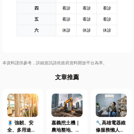
四
看診
看診
看診
五
看診
看診
看診
六
休診
休診
休診
本資料謹供參考，詳細資訊請依政府資料開放平台為準。
文章推薦
🧵 強韌、安
嘉義挖土機｜
🔧高雄電器維
全、多用途！
農地整地、基
修服務懶人包