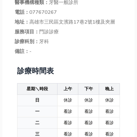
醫事機構種類：
牙醫一般診所
電話：
077670267
地址：
高雄市三民區文濱路17巷2號1樓及夾層
服務項目：
門診診療
診療科別：
牙科
備註：
-
診療時間表
星期＼時段
上午
下午
晚上
日
休診
休診
休診
一
看診
看診
看診
二
看診
看診
看診
三
看診
看診
看診