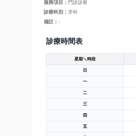
服務項目：
門診診療
診療科別：
牙科
備註：
-
診療時間表
星期＼時段
日
一
二
三
四
五