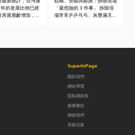
部最新統計，台灣屋
結構、管線與鄰損：拆除現場
最危險！
0 年的老屋比例已經
「最危險的 3 件事」 拆除現
著房屋屋齡增加，金
場常常乒乒乓乓、灰塵滿天
勞與結構鏽蝕問題也
飛，在這種混亂的環境下，專
。許多屋主每天回家
家提醒有三件事情如果沒做
覺得門片重得像在拉
好，最容易發生嚴重的意外：
至伴隨刺耳的金屬摩
分不清「主力牆」，盲目亂打
導致房子塌陷： 這是老屋拆
花大錢將整扇...
除最常發生的致命錯誤。...
SuperhiPage
關於我們
網站導覽
隱私權政策
服務條款
聯絡我們
登錄店家