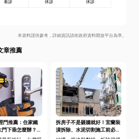
看診
休診
休診
本資料謹供參考，詳細資訊請依政府資料開放平台為準。
文章推薦
理門推薦：住家鐵
拆房子不是砸牆就好！宜蘭裝
大門下垂怎麼辦？維
潢拆除、水泥切割施工前必看
不銹鋼工程一次看
的避坑指南，專家曝這 3 件事