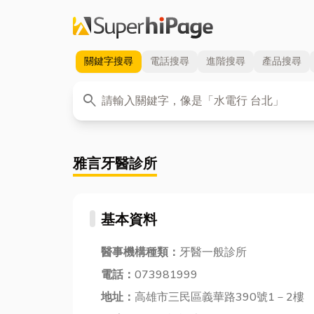
關鍵字
搜尋
電話
搜尋
進階
搜尋
產品
搜尋
關鍵字
search
雅言牙醫診所
基本資料
醫事機構種類：
牙醫一般診所
電話：
073981999
地址：
高雄市三民區義華路390號1－2樓