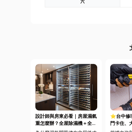
六
設計師與房東必看｜房屋濕氣
⭐台中修
重怎麼辦？全屋除濕機＋全熱
門卡住、
交換器整合安裝|提升居住品
修費用與