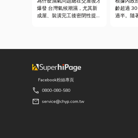
為什麼濕氣問題總在交屋後才
根據內政
質與續租率
爆發 台灣氣候潮濕，尤其新
齡超過 3
成屋、裝潢完工後密閉性提
過半。隨
高，若沒有同步規劃空氣與濕
屬門窗疲
度管理，濕氣會躲進看不到的
日漸明顯
地方持續發酵。常見的三種場
開門，都
景： 更衣間、衣帽間： 精品
拔河，甚
包、皮件、酒類收藏最怕潮
擦聲。 其實，門片故障並不
濕，濕度控制不好，發霉、
代表一定要
變...
Facebook粉絲專頁
call
0800-080-580
mail
service@chyp.com.tw