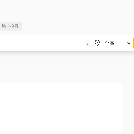
地址
搜尋
地區
place
/