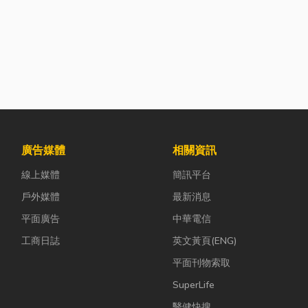
廣告媒體
相關資訊
線上媒體
簡訊平台
戶外媒體
最新消息
平面廣告
中華電信
工商日誌
英文黃頁(ENG)
平面刊物索取
SuperLife
醫健快搜