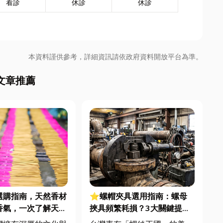
看診
休診
休診
本資料謹供參考，詳細資訊請依政府資料開放平台為準。
文章推薦
選購指南，天然香材
⭐螺帽夾具選用指南：螺母
香氣，一次了解天然
挾具頻繁耗損？3大關鍵提升
特色
扣件成型良率與壽命