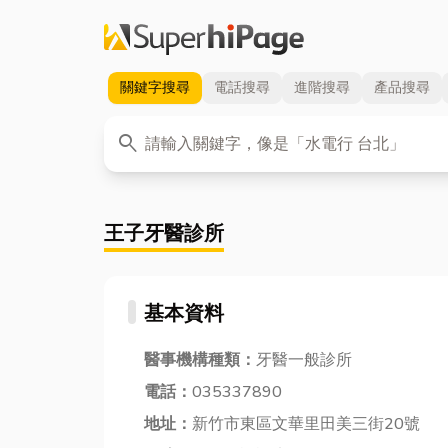
關鍵字
搜尋
電話
搜尋
進階
搜尋
產品
搜尋
關鍵字
search
王子牙醫診所
基本資料
醫事機構種類：
牙醫一般診所
電話：
035337890
地址：
新竹市東區文華里田美三街20號