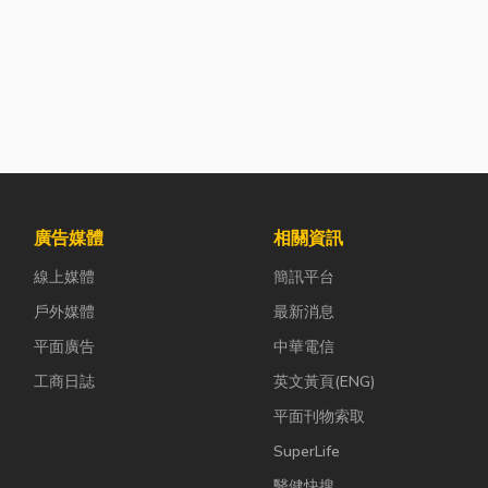
廣告媒體
相關資訊
線上媒體
簡訊平台
戶外媒體
最新消息
平面廣告
中華電信
工商日誌
英文黃頁(ENG)
平面刊物索取
SuperLife
醫健快搜