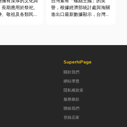
灣擁有深厚的文化與
台灣素有「螺絲王國」的美
，長期應用於祭祀、
譽，根據經濟部統計處與海關
神、敬祖及各類民俗
進出口最新數據顯示，台灣扣
著佛教、道教及民間
件年出口額高達 42.1 億美
展，香品逐漸成為寺
元，其中螺帽（HS
與家庭祭拜中不可或
731816）產品即占總出口比
近年來，隨
重逾 20%。在面對全球客戶
健康與環保意識的提
對扣件精度與耐用度要求日益
香品產業也持續轉
嚴苛的趨勢下，扣件成型機中
的關...
SuperhiPage
關於我們
網站導覽
隱私權政策
服務條款
聯絡我們
登錄店家