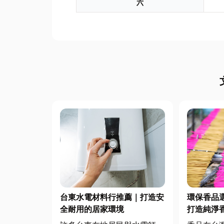
六
台東水電材料行推薦｜打造安
環保香品
全耐用的居家環境
打造純淨
低煙香品