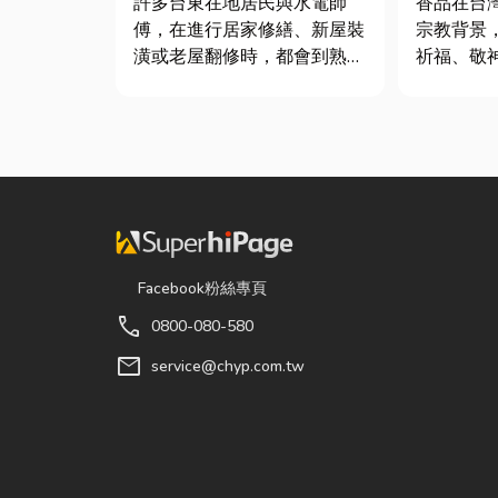
許多台東在地居民與水電師
香品在台
傅，在進行居家修繕、新屋裝
宗教背景
潢或老屋翻修時，都會到熟悉
祈福、敬
的水電材料行採購。除了商品
活動。隨
種類較齊全，也能依照施工需
信仰的發
求，快速找到合適的電線、開
廟、宮廟
關插座、燈具、馬達、衛浴設
缺的重要用品。 
備及熱水器相關產品。 無論
著民眾對
是更換老舊開關、安裝節能燈
升，台灣
具、處...
型，從...
Facebook粉絲專頁
call
0800-080-580
mail
service@chyp.com.tw