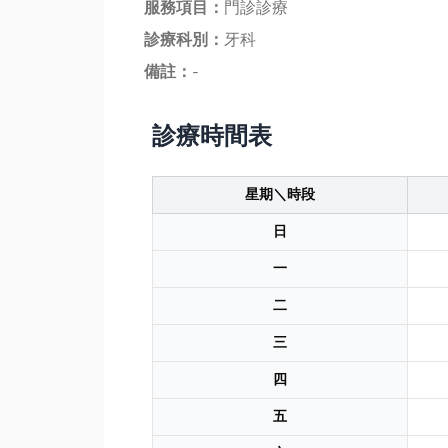
服務項目：
門診診療
診療科別：
牙科
備註：
-
診療時間表
星期＼時段
日
一
二
三
四
五