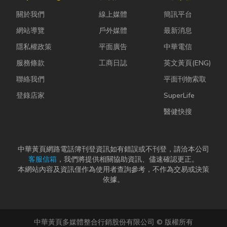
蚋或其他害蟲
能與健康的理
瓦斯行送的桶
關於我們
線上媒體
簡訊平台
藏匿，不僅影
想生活空間...
裝瓦斯有什麼
響環境整潔，
差別？天然瓦
網站導覽
戶外媒體
最新消息
更可能...
斯...
隱私權政策
平面廣告
中華電信
服務條款
工商日誌
英文黃頁(ENG)
聯絡我們
平面刊物索取
登錄店家
SuperLife
醫健快搜
中華黃頁網路電話簿刊登資訊如有錯誤或不刊登，請洽本公司
客服信箱
，我們將提供相關協助資訊、儘速確認更正。
本網站內容及資訊僅作為使用者查詢參考，不作為交易或決策
依據。
中華黃頁多媒體整合行銷股份有限公司 © 版權所有