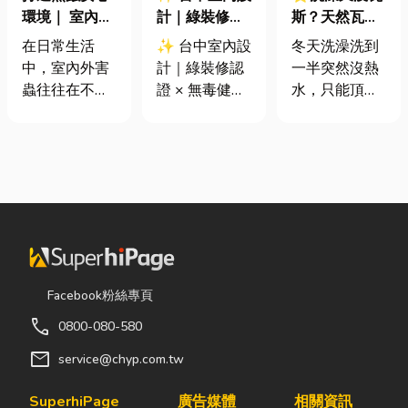
環境｜ 室內外
計｜綠裝修認
斯？天然瓦斯
害蟲防治全攻
證 × 無毒健康
是什麼、費用
在日常生活
✨ 台中室內設
冬天洗澡洗到
略
建材，打造安
怎麼算？家庭
中，室內外害
計｜綠裝修認
一半突然沒熱
全、舒適又有
能源選擇與配
蟲往往在不知
證 × 無毒健康
水，只能頂著
質感的居家空
管工程全解析
不覺中影響著
建材，打造安
泡沫跑出去叫
間
居家環境與生
全、舒適又有
瓦斯？這是許
活品質。廚房
質感的居家空
多使用傳統桶
裡若有食物殘
間 你知道嗎？
裝瓦斯家庭的
渣或積水，容
其實一間專業
共同噩夢。隨
易吸引蟑螂、
的台中室內設
著居家生活品
螞蟻前來覓
計裝修團隊，
質提升，越來
食；陽台、庭
不只是提供空
越多屋主在老
院若有積水，
間規劃與裝潢
屋翻修或新屋
Facebook粉絲專頁
則可能成為蚊
服務，更是在
裝潢時，選擇
call
0800-080-580
蟲孳生的溫
每一個家的誕
規劃天然氣配
床。潮濕陰暗
生過程中，默
管工程。到底
mail
service@chyp.com.tw
的角落也可能
默為屋主打造
天然氣是什
吸引白蟻、蛾
兼具美感、機
麼？它跟傳統
SuperhiPage
廣告媒體
相關資訊