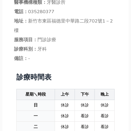
醫事機構種類：
牙醫診所
電話：
035280377
地址：
新竹市東區福德里中華路二段702號1－2
樓
服務項目：
門診診療
診療科別：
牙科
備註：
-
診療時間表
星期＼時段
上午
下午
晚上
日
休診
休診
休診
一
休診
看診
看診
二
休診
看診
看診