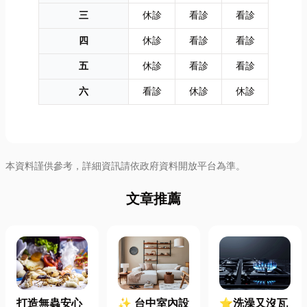
三
休診
看診
看診
四
休診
看診
看診
五
休診
看診
看診
六
看診
休診
休診
本資料謹供參考，詳細資訊請依政府資料開放平台為準。
文章推薦
打造無蟲安心
✨ 台中室內設
⭐洗澡又沒瓦