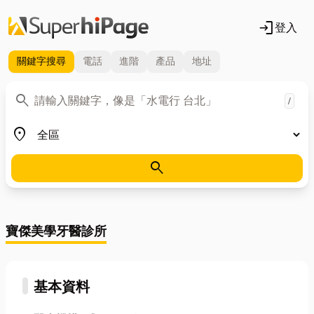
login
登入
關鍵字
搜尋
電話
進階
產品
地址
關鍵字
search
/
地區
place
search
寶傑美學牙醫診所
基本資料