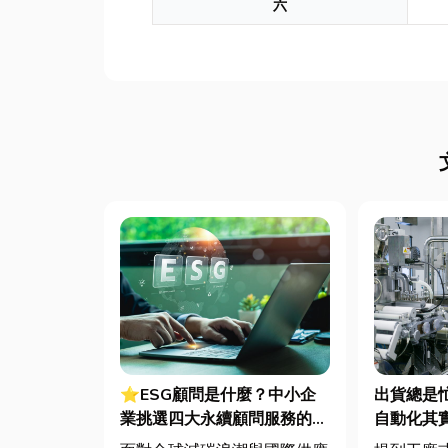
六
⭐ESG顧問是什麼？中小企
出貨總是
業挑選四大永續顧問服務的實
自動化其
用指南
遙遠！