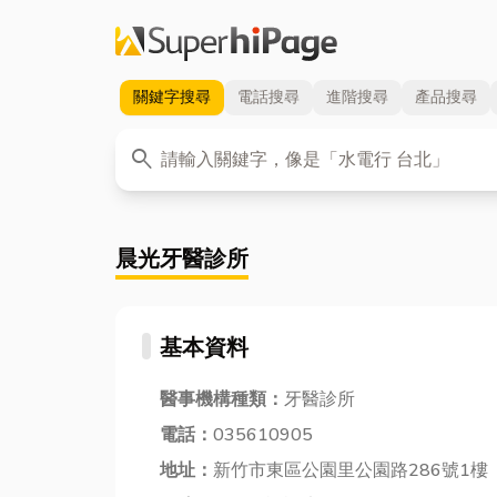
關鍵字
搜尋
電話
搜尋
進階
搜尋
產品
搜尋
關鍵字
search
晨光牙醫診所
基本資料
醫事機構種類：
牙醫診所
電話：
035610905
地址：
新竹市東區公園里公園路286號1樓