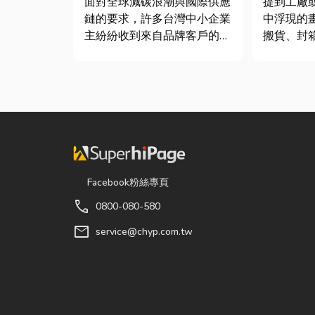
面對全球減碳浪潮與國際供應
提到工廠
鏈的要求，許多台灣中小企業
中浮現的
主紛紛收到來自品牌客戶的調
搬貨、封
查表，要求提供「碳盤查數
一箱趕著
據」或「永續報告書」。這讓
現在許多
不少傳產老闆感到焦慮：「到
人力完成
底 ESG 永續是什麼？我們公
各種包裝
司規模不大，真的需要找
尤其近年
ESG 顧問嗎？」 其實，...
及，無論
電子...
Facebook粉絲專頁
call
0800-080-580
mail
service@chyp.com.tw