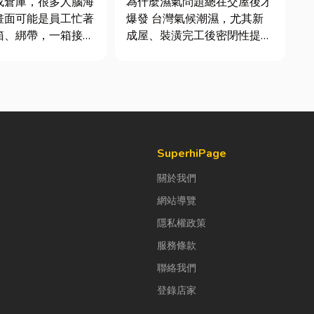
或倉庫，很多人腦海
為什麼濕氣問題總在交屋後才
質與續租率
畫面可能是員工忙著
爆發 台灣氣候潮濕，尤其新
箱、綁帶，一箱接著
成屋、裝潢完工後密閉性提
出貨。但你知道嗎？
高，若沒有同步規劃空氣與濕
企業早已不再靠大量
度管理，濕氣會躲進看不到的
包裝工作，而是透過
地方持續發酵。常見的三種場
機械來提升效率。
景： 更衣間、衣帽間： 精品
來網路購物越來越普
包、皮件、酒類收藏最怕潮
是食品、生活用品、
濕，濕度控制不好，發霉、
變...
SuperhiPage
關於我們
網站導覽
隱私權政策
服務條款
聯絡我們
登錄店家