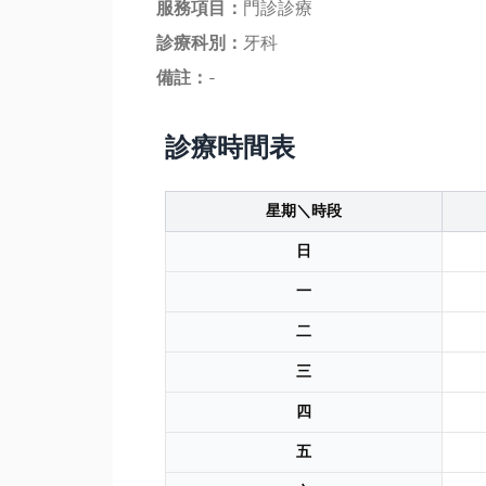
服務項目：
門診診療
診療科別：
牙科
備註：
-
診療時間表
星期＼時段
日
一
二
三
四
五