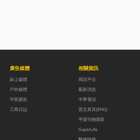
廣告媒體
相關資訊
線上媒體
簡訊平台
戶外媒體
最新消息
平面廣告
中華電信
工商日誌
英文黃頁(ENG)
平面刊物索取
SuperLife
醫健快搜