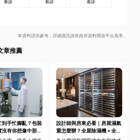
看診
看診
看診
本資料謹供參考，詳細資訊請依政府資料開放平台為準。
文章推薦
忙到手忙腳亂？包裝
設計師與房東必看｜房屋濕氣
實沒有你想像中那麼
重怎麼辦？全屋除濕機＋全熱
交換器整合安裝|提升居住品