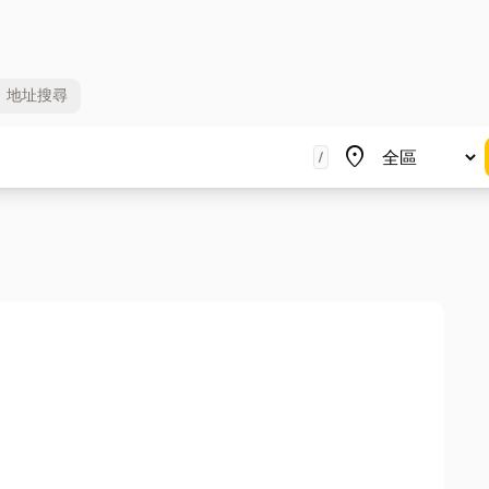
地址
搜尋
地區
place
/