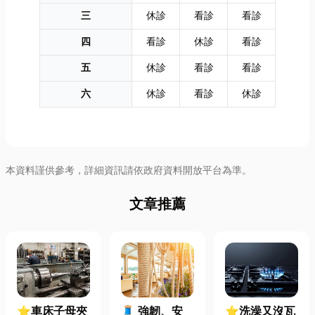
三
休診
看診
看診
四
看診
休診
看診
五
休診
看診
看診
六
休診
看診
休診
本資料謹供參考，詳細資訊請依政府資料開放平台為準。
文章推薦
⭐車床子母夾
🧵 強韌、安
⭐洗澡又沒瓦