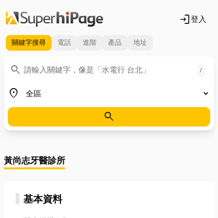
login
登入
關鍵字
搜尋
電話
進階
產品
地址
關鍵字
search
/
地區
place
search
黃尚志牙醫診所
基本資料