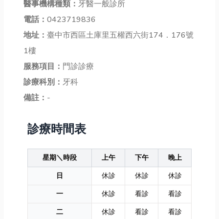
醫事機構種類：
牙醫一般診所
電話：
0423719836
地址：
臺中市西區土庫里五權西六街174．176號
1樓
服務項目：
門診診療
診療科別：
牙科
備註：
-
診療時間表
星期＼時段
上午
下午
晚上
日
休診
休診
休診
一
休診
看診
看診
二
休診
看診
看診