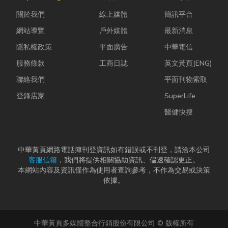
母夾就是讓這
效率與作業品
瓦斯行送的桶
關於我們
線上媒體
簡訊平台
雙手能快速更
質。一條好的
裝瓦斯有什麼
換「專屬工
繩索，必須具
差別？天然瓦
網站導覽
戶外媒體
最新消息
具」的...
備高強...
斯...
隱私權政策
平面廣告
中華電信
服務條款
工商日誌
英文黃頁(ENG)
聯絡我們
平面刊物索取
登錄店家
SuperLife
醫健快搜
中華黃頁網路電話簿刊登資訊如有錯誤或不刊登，請洽本公司
客服信箱
，我們將提供相關協助資訊、儘速確認更正。
本網站內容及資訊僅作為使用者查詢參考，不作為交易或決策
依據。
中華黃頁多媒體整合行銷股份有限公司 © 版權所有