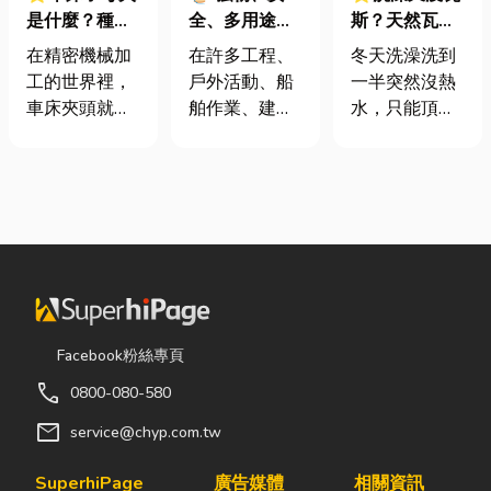
是什麼？種
全、多用途！
斯？天然瓦斯
類、規格挑選
從繩索到安全
是什麼、費用
在精密機械加
在許多工程、
冬天洗澡洗到
與台灣採購推
網的全方位防
怎麼算？家庭
工的世界裡，
戶外活動、船
一半突然沒熱
薦完整指南
護應用指南
能源選擇與配
車床夾頭就像
舶作業、建築
水，只能頂著
管工程全解析
是機台的「萬
施工，甚至居
泡沫跑出去叫
能雙手」，負
家安全防護
瓦斯？這是許
責緊緊抓牢每
中，「繩索、
多使用傳統桶
一個旋轉切削
繩梯、安全
裝瓦斯家庭的
的工件。然
網」其實都是
共同噩夢。隨
而，當工廠接
非常重要卻常
著居家生活品
到少量多樣、
被忽略的設
質提升，越來
異形材或精密
備。很多人以
越多屋主在老
棒材的訂單
為繩子只是拿
屋翻修或新屋
Facebook粉絲專頁
時，傳統夾頭
來綁東西，但
裝潢時，選擇
call
0800-080-580
往往需要耗費
其實在專業領
規劃天然氣配
大量時間拆裝
域中，繩索不
管工程。到底
mail
service@chyp.com.tw
與重新校正。
只是工具，更
天然氣是什
這時，車床子
關係到安全、
麼？它跟傳統
SuperhiPage
廣告媒體
相關資訊