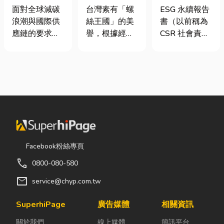
業挑選四大永
挾具頻繁耗
要上市櫃才寫
面對全球減碳
台灣素有「螺
ESG 永續報告
續顧問服務的
損？3大關鍵
嗎？3步驟擺
浪潮與國際供
絲王國」的美
書（以前稱為
實用指南
提升扣件成型
脫綠色轉型焦
應鏈的要求，
譽，根據經濟
CSR 社會責任
良率與壽命
慮
許多台灣中小
部統計處與海
報告書）是指
企業主紛紛收
關進出口最新
企業公開揭露
到來自品牌客
數據顯示，台
其在環境保護
戶的調查表，
灣扣件年出口
（E）、社會
要求提供「碳
額高達 42.1
責任（S）與
盤查數據」或
億美元，其中
公司治理
「永續報告
螺帽（HS
（G）三個維
書」。這讓不
731816）產
度營運成果的
少傳產老闆感
品即占總出口
正式文件。它
Facebook粉絲專頁
到焦慮：「到
比重逾 20%。
就像是企業的
call
0800-080-580
底 ESG 永續是
在面對全球客
「健康體檢
什麼？我們公
戶對扣件精度
表」與「永續
mail
service@chyp.com.tw
司規模不大，
與耐用度要求
成績單」。許
真的需要找
日益嚴苛的趨
多中小企業主
SuperhiPage
廣告媒體
相關資訊
ESG 顧問
勢下，扣件成
常問：「我們
關於我們
線上媒體
簡訊平台