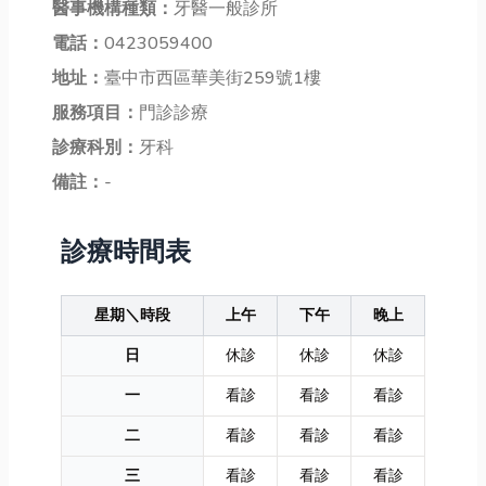
醫事機構種類：
牙醫一般診所
電話：
0423059400
地址：
臺中市西區華美街259號1樓
服務項目：
門診診療
診療科別：
牙科
備註：
-
診療時間表
星期＼時段
上午
下午
晚上
日
休診
休診
休診
一
看診
看診
看診
二
看診
看診
看診
三
看診
看診
看診