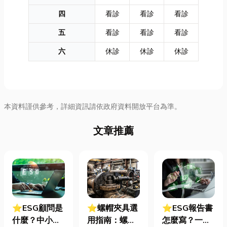
四
看診
看診
看診
五
看診
看診
看診
六
休診
休診
休診
本資料謹供參考，詳細資訊請依政府資料開放平台為準。
文章推薦
⭐ESG顧問是
⭐螺帽夾具選
⭐ESG報告書
什麼？中小企
用指南：螺母
怎麼寫？一定