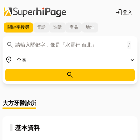
login
登入
關鍵字
搜尋
電話
進階
產品
地址
關鍵字
search
/
地區
place
search
大方牙醫診所
基本資料