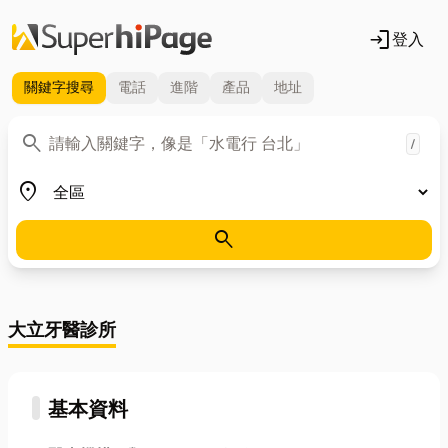
login
登入
關鍵字
搜尋
電話
進階
產品
地址
關鍵字
search
/
地區
place
search
大立牙醫診所
基本資料