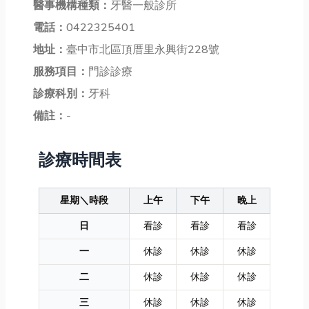
醫事機構種類：
牙醫一般診所
電話：
0422325401
地址：
臺中市北區頂厝里永興街228號
服務項目：
門診診療
診療科別：
牙科
備註：
-
診療時間表
星期＼時段
上午
下午
晚上
日
看診
看診
看診
一
休診
休診
休診
二
休診
休診
休診
三
休診
休診
休診