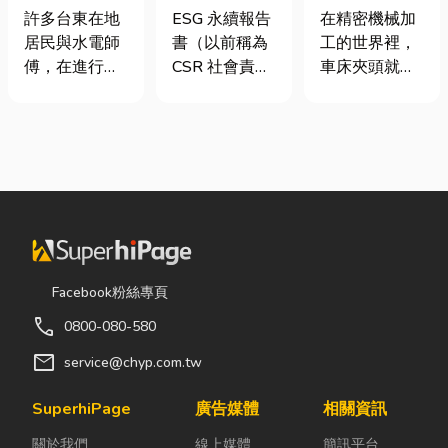
安全耐用的居
要上市櫃才寫
類、規格挑選
許多台東在地
ESG 永續報告
在精密機械加
家環境
嗎？3步驟擺
與台灣採購推
居民與水電師
書（以前稱為
工的世界裡，
脫綠色轉型焦
薦完整指南
傅，在進行居
CSR 社會責任
車床夾頭就像
慮
家修繕、新屋
報告書）是指
是機台的「萬
裝潢或老屋翻
企業公開揭露
能雙手」，負
修時，都會到
其在環境保護
責緊緊抓牢每
熟悉的水電材
（E）、社會
一個旋轉切削
料行採購。除
責任（S）與
的工件。然
了商品種類較
公司治理
而，當工廠接
齊全，也能依
（G）三個維
到少量多樣、
照施工需求，
度營運成果的
異形材或精密
快速找到合適
正式文件。它
棒材的訂單
Facebook粉絲專頁
的電線、開關
就像是企業的
時，傳統夾頭
call
0800-080-580
插座、燈具、
「健康體檢
往往需要耗費
馬達、衛浴設
表」與「永續
大量時間拆裝
mail
service@chyp.com.tw
備及熱水器相
成績單」。許
與重新校正。
關產品。 無論
多中小企業主
這時，車床子
SuperhiPage
廣告媒體
相關資訊
是更換老舊開
常問：「我們
母夾就是讓這
關於我們
線上媒體
簡訊平台