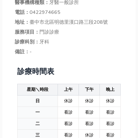
醫事機構種類：
牙醫一般診所
電話：
0422974665
地址：
臺中市北區明德里漢口路三段208號
服務項目：
門診診療
診療科別：
牙科
備註：
-
診療時間表
星期＼時段
上午
下午
晚上
日
休診
休診
休診
一
看診
看診
看診
二
看診
看診
看診
三
看診
休診
看診