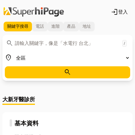
login
登入
關鍵字
搜尋
電話
進階
產品
地址
關鍵字
search
/
地區
place
search
大新牙醫診所
基本資料