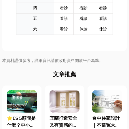
四
看診
看診
看診
五
看診
看診
看診
六
看診
休診
休診
本資料謹供參考，詳細資訊請依政府資料開放平台為準。
文章推薦
⭐ESG顧問是
宜蘭打造安全
台中住家設計
什麼？中小企
又有質感的
｜不當冤大