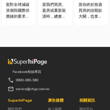
業挑選四大永
家，從專業門
頭！教你新家
面對全球減碳
當我們買房、
當你終於熬過
續顧問服務的
窗開始
該如何聰明裝
浪潮與國際供
蓋房或重新裝
買房的頭期款
實用指南
潢！
應鏈的要求，
潢時，總會把
大關，也拿到
許多台灣中小
預算花在家
了鑰匙，終於
企業主紛紛收
具、家電和裝
站在空蕩蕩的
到來自品牌客
潢設計上，卻
客廳裡時，腦
戶的調查表，
常常忽略了每
海中是不是已
要求提供「碳
天都在使用的
經浮現各種美
盤查數據」或
「門窗」。 其
好畫面；在這
「永續報告
實，一扇好的
裡在放一座雙
書」。這讓不
門窗不只是遮
人沙發、落地
少傳產老闆感
風避雨而已，
窗前要放一株
Facebook粉絲專頁
到焦慮：「到
更影響著居家
綠植以及要在
call
0800-080-580
底 ESG 永續是
安全、採光、
用餐區放一個
什麼？我們公
通風與生活品
充滿儀式感的
mail
service@chyp.com.tw
司規模不大，
質。尤其台灣
吧台。 但得先
真的需要找
氣候潮濕多
等一下！在踩
SuperhiPage
廣告媒體
相關資訊
ESG 顧問
雨，選擇耐用
進裝潢這個水
關於我們
線上媒體
簡訊平台