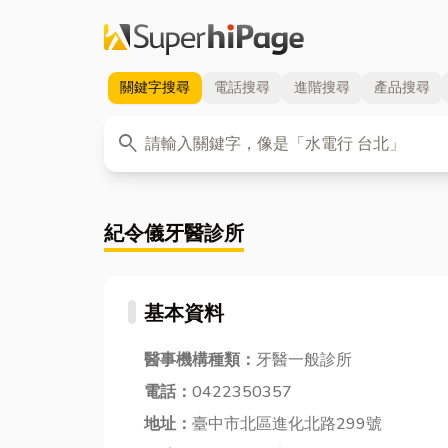
關鍵字
搜尋
電話
搜尋
進階
搜尋
產品
搜尋
關鍵字
search
紀令儀牙醫診所
基本資料
醫事機構種類：
牙醫一般診所
電話：
0422350357
地址：
臺中市北區進化北路299號