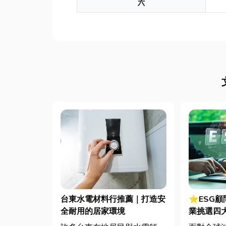
六
台東水電材料行推薦｜打造安
⭐ESG
全耐用的居家環境
業挑選四
用指南