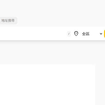
地址
搜尋
地區
place
/