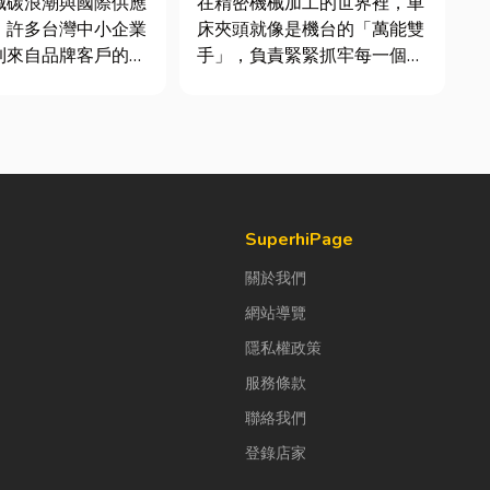
減碳浪潮與國際供應
在精密機械加工的世界裡，車
，許多台灣中小企業
床夾頭就像是機台的「萬能雙
到來自品牌客戶的調
手」，負責緊緊抓牢每一個旋
求提供「碳盤查數
轉切削的工件。然而，當工廠
永續報告書」。這讓
接到少量多樣、異形材或精密
老闆感到焦慮：「到
棒材的訂單時，傳統夾頭往往
 永續是什麼？我們公
需要耗費大量時間拆裝與重新
大，真的需要找
校正。這時，車床子母夾就是
ESG 顧問嗎？」 其實，...
讓這雙手能快速更換「專屬工
具」的...
SuperhiPage
關於我們
網站導覽
隱私權政策
服務條款
聯絡我們
登錄店家