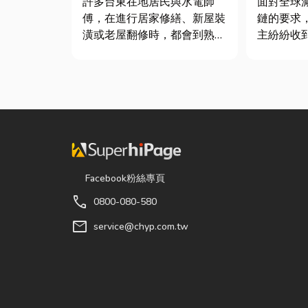
許多台東在地居民與水電師
面對全球
傅，在進行居家修繕、新屋裝
鏈的要求
潢或老屋翻修時，都會到熟悉
主紛紛收
的水電材料行採購。除了商品
查表，要
種類較齊全，也能依照施工需
據」或「
求，快速找到合適的電線、開
不少傳產
關插座、燈具、馬達、衛浴設
底 ESG
備及熱水器相關產品。 無論
司規模不
是更換老舊開關、安裝節能燈
具、處...
Facebook粉絲專頁
call
0800-080-580
mail
service@chyp.com.tw