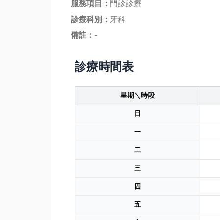
服務項目：
門診診療
診療科別：
牙科
備註：
-
診療時間表
星期＼時段
日
一
二
三
四
五