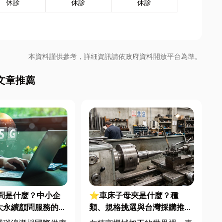
休診
休診
休診
本資料謹供參考，詳細資訊請依政府資料開放平台為準。
文章推薦
顧問是什麼？中小企
⭐車床子母夾是什麼？種
大永續顧問服務的實
類、規格挑選與台灣採購推薦
完整指南