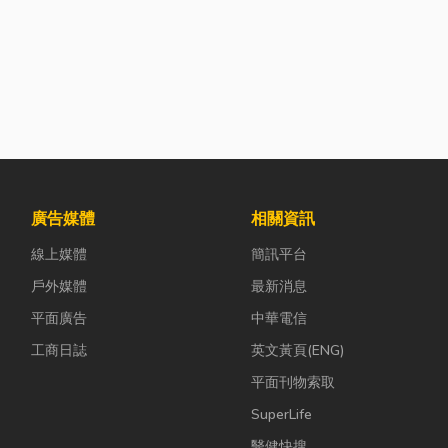
廣告媒體
相關資訊
線上媒體
簡訊平台
戶外媒體
最新消息
平面廣告
中華電信
工商日誌
英文黃頁(ENG)
平面刊物索取
SuperLife
醫健快搜