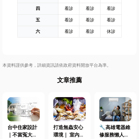
四
看診
看診
看診
五
看診
看診
看診
六
看診
看診
休診
本資料謹供參考，詳細資訊請依政府資料開放平台為準。
文章推薦
台中住家設計
打造無蟲安心
🔧高雄電器維
｜不當冤大
環境｜ 室內外
修服務懶人包