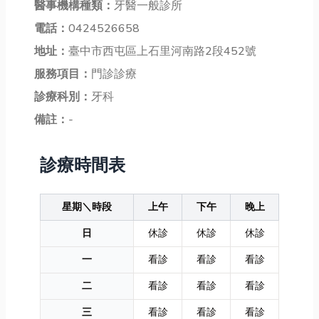
醫事機構種類：
牙醫一般診所
電話：
0424526658
地址：
臺中市西屯區上石里河南路2段452號
服務項目：
門診診療
診療科別：
牙科
備註：
-
診療時間表
星期＼時段
上午
下午
晚上
日
休診
休診
休診
一
看診
看診
看診
二
看診
看診
看診
三
看診
看診
看診