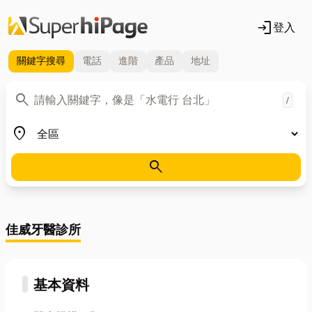
login
登入
關鍵字
搜尋
電話
進階
產品
地址
關鍵字
search
/
地區
place
search
佳威牙醫診所
基本資料