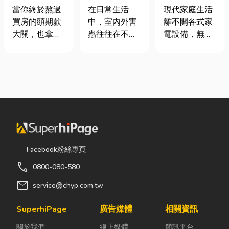
頭！教你新家
害蟲防治全攻
｜冷氣、冰
當你終於熬過
在日常生活
現代家庭生活
該如何聰明裝
略
箱、洗衣機專
買房的頭期款
中，室內外害
離不開各式家
潢！
業維修
大關，也拿到
蟲往往在不知
電設備，無論
了鑰匙，終於
不覺中影響著
是炎熱夏季不
站在空蕩蕩的
居家環境與生
可或缺的冷
客廳裡時，腦
活品質。廚房
氣、保存食材
海中是不是已
裡若有食物殘
的新鮮冰箱，
經浮現各種美
渣或積水，容
還是每天幫助
好畫面；在這
易吸引蟑螂、
清洗衣物的洗
裡在放一座雙
螞蟻前來覓
衣機，一旦發
人沙發、落地
食；陽台、庭
生故障，都可
窗前要放一株
院若有積水，
能嚴重影響日
Facebook粉絲專頁
綠植以及要在
則可能成為蚊
常生活品質。
call
0800-080-580
用餐區放一個
蟲孳生的溫
因此，選擇專
充滿儀式感的
床。潮濕陰暗
業的高雄電器
mail
service@chyp.com.tw
吧台。 但得先
的角落也可能
維修服務，不
等一下！在踩
吸引白蟻、蛾
僅能快速排除
SuperhiPage
廣告媒體
相關資訊
進裝潢這個水
蚋或其他害蟲
問題，更能延
關於我們
線上媒體
簡訊平台