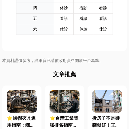
四
休診
看診
看診
五
看診
看診
看診
六
休診
休診
休診
本資料謹供參考，詳細資訊請依政府資料開放平台為準。
文章推薦
⭐螺帽夾具選
⭐台灣工業電
拆房子不是砸
用指南：螺母
腦排名指南：
牆就好！宜蘭