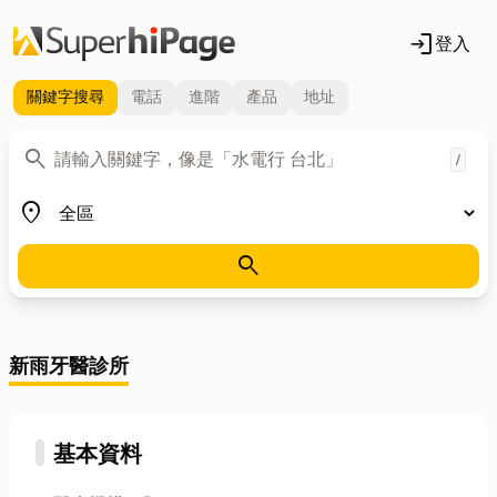
login
登入
關鍵字
搜尋
電話
進階
產品
地址
關鍵字
search
/
地區
place
search
新雨牙醫診所
基本資料