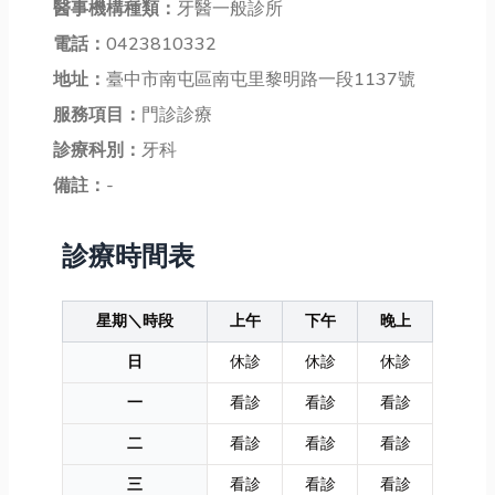
醫事機構種類：
牙醫一般診所
電話：
0423810332
地址：
臺中市南屯區南屯里黎明路一段1137號
服務項目：
門診診療
診療科別：
牙科
備註：
-
診療時間表
星期＼時段
上午
下午
晚上
日
休診
休診
休診
一
看診
看診
看診
二
看診
看診
看診
三
看診
看診
看診