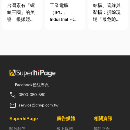
挾具頻繁耗
台灣三大工業
裝潢拆除、水
台灣素有「螺
工業電腦
結構、管線與
損？3大關鍵
電腦龍頭有哪
泥切割施工前
絲王國」的美
（IPC，
鄰損：拆除現
提升扣件成型
些？工廠採購
必看的避坑指
譽，根據經濟
Industrial PC）
場「最危險的
良率與壽命
與品牌選型全
南，專家曝這
部統計處與海
是指專為工業
3 件事」 拆除
解析
3 件事最危
關進出口最新
生產現場、極
現場常常乒乒
險！
數據顯示，台
端環境與自動
乓乓、灰塵滿
灣扣件年出口
化設備所設計
天飛，在這種
額高達 42.1
的硬體運算平
混亂的環境
億美元，其中
台。 許多製造
下，專家提醒
螺帽（HS
業業主在導入
有三件事情如
731816）產
自動化或升級
果沒做好，最
品即占總出口
智慧工廠時，
容易發生嚴重
Facebook粉絲專頁
比重逾 20%。
常想著先用一
的意外： 分不
call
0800-080-580
在面對全球客
般的家用或商
清「主力
戶對扣件精度
用桌機湊合。
牆」，盲目亂
mail
service@chyp.com.tw
與耐用度要求
然而，一般桌
打導致房子塌
日益嚴苛的趨
機無法應付高
陷： 這是老屋
SuperhiPage
廣告媒體
相關資訊
勢下，扣件成
塵、高溫、連
拆除最常發生
關於我們
線上媒體
簡訊平台