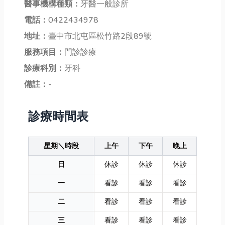
醫事機構種類：
牙醫一般診所
電話：
0422434978
地址：
臺中市北屯區松竹路2段89號
服務項目：
門診診療
診療科別：
牙科
備註：
-
診療時間表
星期＼時段
上午
下午
晚上
日
休診
休診
休診
一
看診
看診
看診
二
看診
看診
看診
三
看診
看診
看診