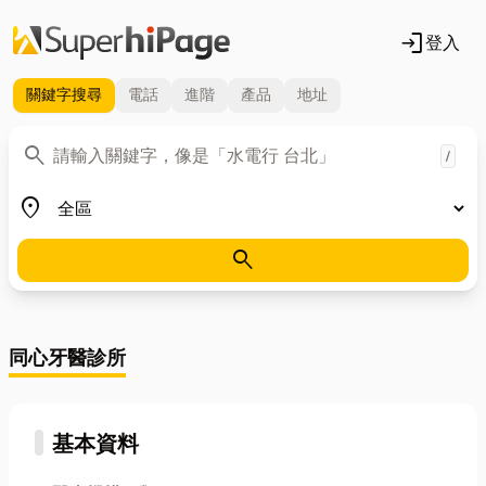
login
登入
關鍵字
搜尋
電話
進階
產品
地址
關鍵字
search
/
地區
place
search
同心牙醫診所
基本資料