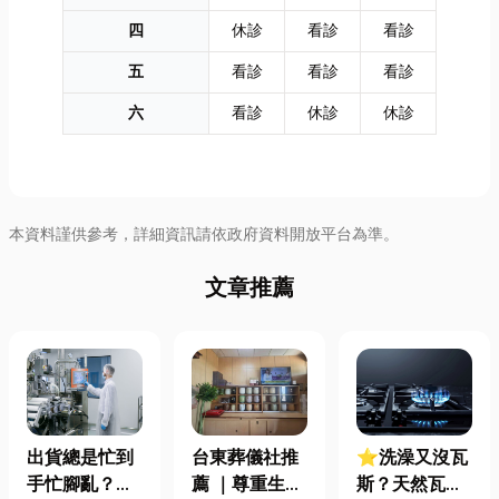
四
休診
看診
看診
五
看診
看診
看診
六
看診
休診
休診
本資料謹供參考，詳細資訊請依政府資料開放平台為準。
文章推薦
出貨總是忙到
台東葬儀社推
⭐洗澡又沒瓦
手忙腳亂？包
薦 ｜尊重生
斯？天然瓦斯