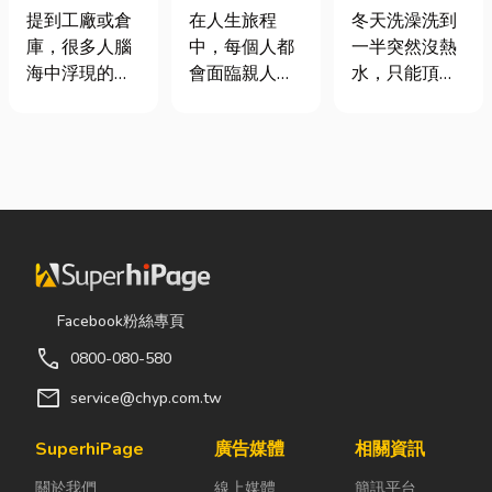
裝自動化其實
命、貼心陪伴
是什麼、費用
提到工廠或倉
在人生旅程
冬天洗澡洗到
沒有你想像中
每一段告別
怎麼算？家庭
庫，很多人腦
中，每個人都
一半突然沒熱
那麼遙遠！
能源選擇與配
海中浮現的畫
會面臨親人離
水，只能頂著
管工程全解析
面可能是員工
世的時刻。當
泡沫跑出去叫
忙著搬貨、封
悲傷來臨時，
瓦斯？這是許
箱、綁帶，一
選擇一家值得
多使用傳統桶
箱接著一箱趕
信賴的台東葬
裝瓦斯家庭的
著出貨。但你
儀社，不只是
共同噩夢。隨
知道嗎？現在
安排告別儀
著居家生活品
許多企業早已
式，更是讓家
質提升，越來
不再靠大量人
屬在艱難時刻
越多屋主在老
力完成包裝工
獲得專業協助
屋翻修或新屋
Facebook粉絲專頁
作，而是透過
與溫暖陪伴。
裝潢時，選擇
call
0800-080-580
各種包裝機械
從遺體接運、
規劃天然氣配
來提升效率。
禮儀規劃、告
管工程。到底
mail
service@chyp.com.tw
尤其近年來網
別式安排，到
天然氣是什
路購物越來越
後續的行政協
麼？它跟傳統
SuperhiPage
廣告媒體
相關資訊
普及，無論是
助，每一個環
瓦斯行送的桶
關於我們
線上媒體
簡訊平台