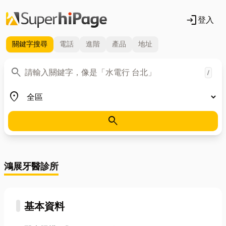
login
登入
關鍵字
搜尋
電話
進階
產品
地址
關鍵字
search
/
地區
place
search
鴻展牙醫診所
基本資料