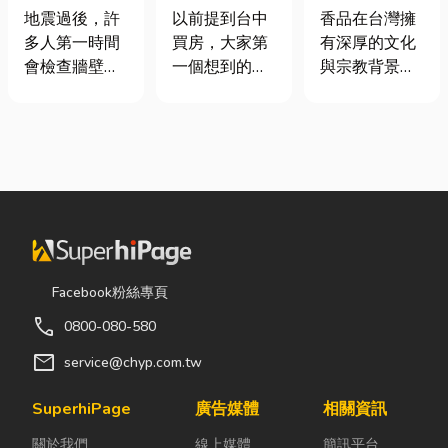
廠商在這！地
期＋台積電效
材打造純淨香
地震過後，許
以前提到台中
香品在台灣擁
震氣爆怎麼
應發酵，現在
氣，一次了解
多人第一時間
買房，大家第
有深厚的文化
防？警報器與
很多人開始看
天然低煙香品
會檢查牆壁裂
一個想到的大
與宗教背景，
遮斷器差異、
海線
特色
痕或家電，卻
多是七期、水
長期應用於祭
補助條件及挑
往往忽略了藏
湳或北屯。 但
祀、祈福、敬
選全攻略
在牆角、廚房
這幾年真正默
神、敬祖及各
後方的瓦斯管
默崛起、討論
類民俗活動。
線。日前日本
度越來越高
隨著佛教、道
熊本永旺夢樂
的，其實是
教及民間信仰
城在地震後引
「沙鹿」。 很
的發展，香品
發嚴重氣爆，
多人實際到沙
逐漸成為寺
正是因為震波
鹿走一趟後才
廟、宮廟與家
Facebook粉絲專頁
拉扯導致瓦斯
發現： 現在的
庭祭拜中不可
call
0800-080-580
管線受損、氣
沙鹿，真的和
或缺的重要用
體微量外洩所
以前不一樣
品。 近年來，
mail
service@chyp.com.tw
致。當瓦斯默
了。 不只是交
隨著民眾對健
默充斥在空間
通變方便，生
康與環保意識
SuperhiPage
廣告媒體
相關資訊
中，哪怕只是
活機能也越來
的提升，台灣
關於我們
線上媒體
簡訊平台