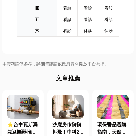
四
看診
看診
看診
五
看診
看診
看診
六
看診
休診
休診
本資料謹供參考，詳細資訊請依政府資料開放平台為準。
文章推薦
⭐台中瓦斯漏
沙鹿房市悄悄
環保香品選購
氣遮斷器推薦
起飛！中科2
指南，天然香