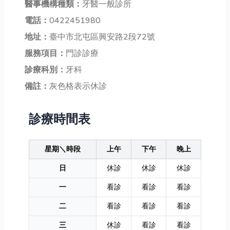
醫事機構種類：
牙醫一般診所
電話：
0422451980
地址：
臺中市北屯區興安路2段72號
服務項目：
門診診療
診療科別：
牙科
備註：
灰色格表示休診
診療時間表
星期＼時段
上午
下午
晚上
日
休診
休診
休診
一
看診
看診
看診
二
看診
看診
看診
三
休診
看診
看診