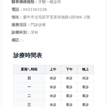
醫事機構種類：
牙醫一般診所
電話：
0422363228
地址：
臺中市北屯區平安里崇德路1段586–2號
服務項目：
門診診療
診療科別：
牙科
備註：
-
診療時間表
星期＼時段
上午
下午
晚上
日
休診
休診
休診
一
休診
看診
看診
二
休診
看診
看診
三
休診
看診
看診