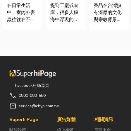
害蟲防治全攻
裝自動化其實
材打造純淨香
在日常生活
提到工廠或倉
香品在台灣擁
略
沒有你想像中
氣，一次了解
中，室內外害
庫，很多人腦
有深厚的文化
那麼遙遠！
天然低煙香品
蟲往往在不知
海中浮現的畫
與宗教背景，
特色
不覺中影響著
面可能是員工
長期應用於祭
居家環境與生
忙著搬貨、封
祀、祈福、敬
活品質。廚房
箱、綁帶，一
神、敬祖及各
裡若有食物殘
箱接著一箱趕
類民俗活動。
渣或積水，容
著出貨。但你
隨著佛教、道
易吸引蟑螂、
知道嗎？現在
教及民間信仰
螞蟻前來覓
許多企業早已
的發展，香品
食；陽台、庭
不再靠大量人
逐漸成為寺
院若有積水，
力完成包裝工
廟、宮廟與家
Facebook粉絲專頁
則可能成為蚊
作，而是透過
庭祭拜中不可
call
0800-080-580
蟲孳生的溫
各種包裝機械
或缺的重要用
床。潮濕陰暗
來提升效率。
品。 近年來，
mail
service@chyp.com.tw
的角落也可能
尤其近年來網
隨著民眾對健
吸引白蟻、蛾
路購物越來越
康與環保意識
SuperhiPage
廣告媒體
相關資訊
蚋或其他害蟲
普及，無論是
的提升，台灣
關於我們
線上媒體
簡訊平台