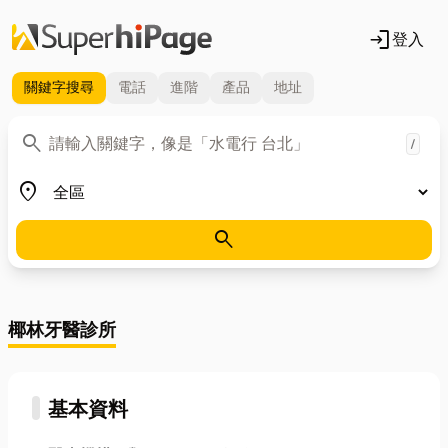
login
登入
關鍵字
搜尋
電話
進階
產品
地址
關鍵字
search
/
地區
place
search
椰林牙醫診所
基本資料