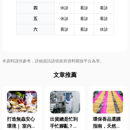
四
休診
看診
看診
五
休診
看診
看診
六
看診
看診
休診
本資料謹供參考，詳細資訊請依政府資料開放平台為準。
文章推薦
打造無蟲安心
出貨總是忙到
環保香品選購
環境｜ 室內外
手忙腳亂？包
指南，天然香