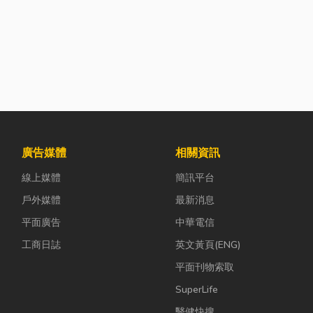
廣告媒體
相關資訊
線上媒體
簡訊平台
戶外媒體
最新消息
平面廣告
中華電信
工商日誌
英文黃頁(ENG)
平面刊物索取
SuperLife
醫健快搜