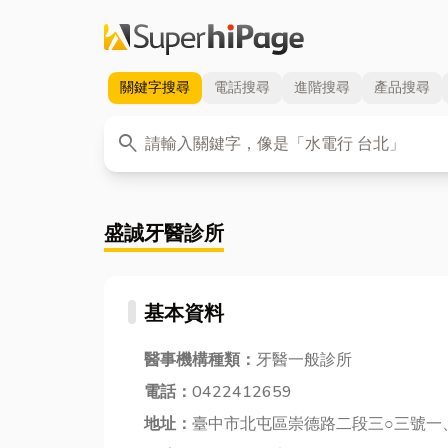
關鍵字
搜尋
電話
搜尋
進階
搜尋
產品
搜尋
關鍵字
search
盛誠牙醫診所
基本資料
醫事機構種類：
牙醫一般診所
電話：
0422412659
地址：
臺中市北屯區崇德路二段三○三號一