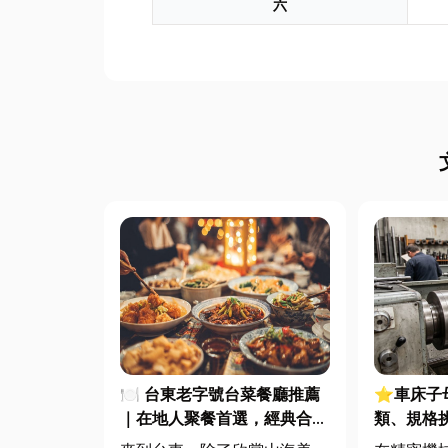
六
🍽️ 台東老字號台菜餐廳推薦
⭐車床子
｜在地人聚餐首選，經典合菜
類、規格
一次滿足
完整指南