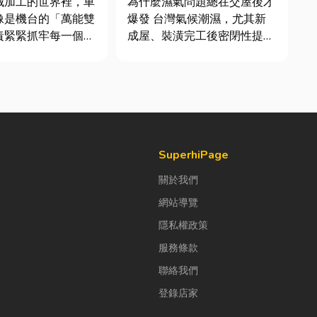
械加工的世界裡，車
為什麼濕氣問題總在交屋後才
質與續租率
像是機台的「萬能雙
爆發 台灣氣候潮濕，尤其新
責緊緊抓牢每一個旋
成屋、裝潢完工後密閉性提
工件。然而，當工廠
高，若沒有同步規劃空氣與濕
多樣、異形材或精密
度管理，濕氣會躲進看不到的
單時，傳統夾頭往往
地方持續發酵。常見的三種場
大量時間拆裝與重新
景： 更衣間、衣帽間： 精品
時，車床子母夾就是
包、皮件、酒類收藏最怕潮
能快速更換「專屬工
濕，濕度控制不好，發霉、
變...
SuperhiPage
關於我們
網站導覽
隱私權政策
服務條款
聯絡我們
登錄店家