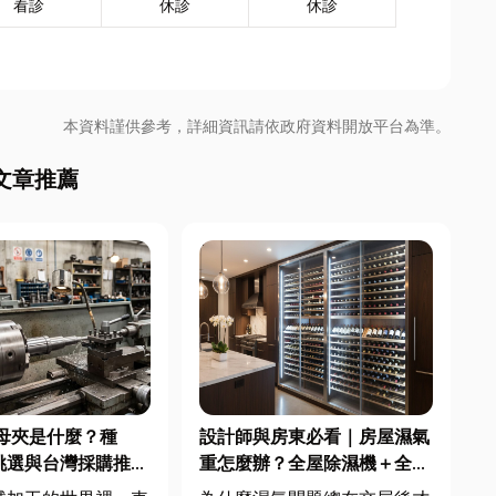
看診
休診
休診
本資料謹供參考，詳細資訊請依政府資料開放平台為準。
文章推薦
母夾是什麼？種
設計師與房東必看｜房屋濕氣
挑選與台灣採購推薦
重怎麼辦？全屋除濕機＋全熱
交換器整合安裝|提升居住品