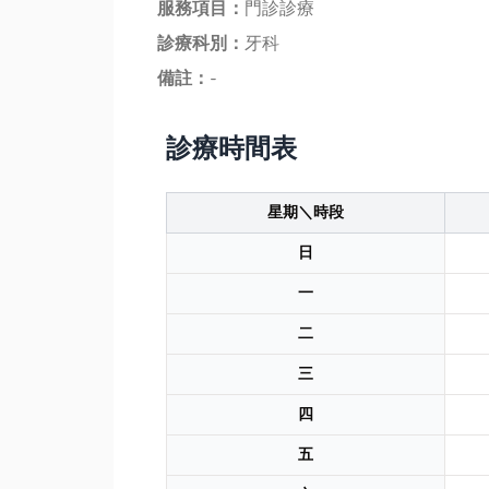
服務項目：
門診診療
診療科別：
牙科
備註：
-
診療時間表
星期＼時段
日
一
二
三
四
五