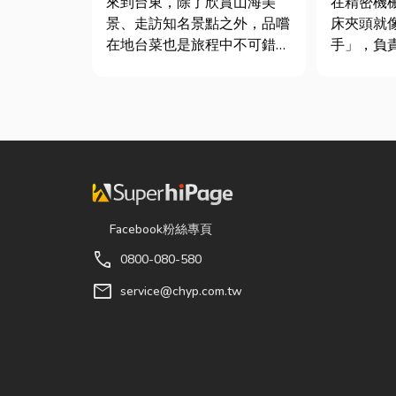
來到台東，除了欣賞山海美
在精密機
景、走訪知名景點之外，品嚐
床夾頭就
在地台菜也是旅程中不可錯過
手」，負
的一環。 相較於一般小吃
轉切削的
店，老字號台菜餐廳更能展現
接到少量
台東的人情味與飲食文化。無
棒材的訂
論是家庭聚餐、朋友聚會、公
需要耗費
司聚餐，或是旅遊團體用餐，
校正。這
都能享受到豐盛又充滿在地特
讓這雙手
色的...
具」的...
Facebook粉絲專頁
call
0800-080-580
mail
service@chyp.com.tw