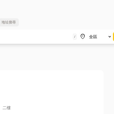
地址
搜尋
地區
place
/
、二樓