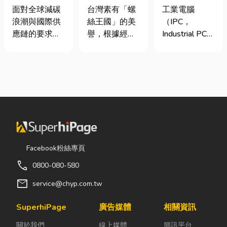
業挑選四大永
挾具頻繁耗
台灣三大工業
面對全球減碳
台灣素有「螺
工業電腦
續顧問服務的
損？3大關鍵
電腦龍頭有哪
浪潮與國際供
絲王國」的美
（IPC，
實用指南
提升扣件成型
些？工廠採購
應鏈的要求，
譽，根據經濟
Industrial PC）
良率與壽命
與品牌選型全
許多台灣中小
部統計處與海
是指專為工業
解析
企業主紛紛收
關進出口最新
生產現場、極
到來自品牌客
數據顯示，台
端環境與自動
戶的調查表，
灣扣件年出口
化設備所設計
要求提供「碳
額高達 42.1
的硬體運算平
盤查數據」或
億美元，其中
台。 許多製造
「永續報告
螺帽（HS
業業主在導入
書」。這讓不
731816）產
自動化或升級
少傳產老闆感
品即占總出口
智慧工廠時，
Facebook粉絲專頁
到焦慮：「到
比重逾 20%。
常想著先用一
call
0800-080-580
底 ESG 永續是
在面對全球客
般的家用或商
什麼？我們公
戶對扣件精度
用桌機湊合。
mail
service@chyp.com.tw
司規模不大，
與耐用度要求
然而，一般桌
真的需要找
日益嚴苛的趨
機無法應付高
SuperhiPage
廣告媒體
相關資訊
ESG 顧問
勢下，扣件成
塵、高溫、連
關於我們
線上媒體
簡訊平台