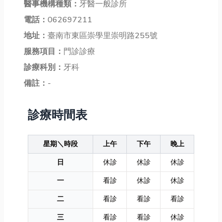
醫事機構種類：
牙醫一般診所
電話：
062697211
地址：
臺南市東區崇學里崇明路255號
服務項目：
門診診療
診療科別：
牙科
備註：
-
診療時間表
星期＼時段
上午
下午
晚上
日
休診
休診
休診
一
看診
休診
休診
二
看診
看診
看診
三
看診
看診
休診