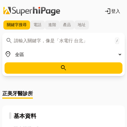
login
登入
關鍵字
搜尋
電話
進階
產品
地址
關鍵字
search
/
地區
place
search
正美牙醫診所
基本資料