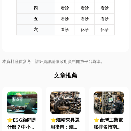
四
看診
看診
看診
五
看診
看診
看診
六
看診
休診
休診
本資料謹供參考，詳細資訊請依政府資料開放平台為準。
文章推薦
⭐ESG顧問是
⭐螺帽夾具選
⭐台灣工業電
什麼？中小企
用指南：螺母
腦排名指南：