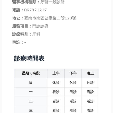
醫事機構種類：
牙醫一般診所
電話：
062921217
地址：
臺南市南區健康路二段129號
服務項目：
門診診療
診療科別：
牙科
備註：
-
診療時間表
星期＼時段
上午
下午
晚上
日
休診
休診
休診
一
看診
看診
看診
二
看診
看診
看診
三
看診
看診
看診