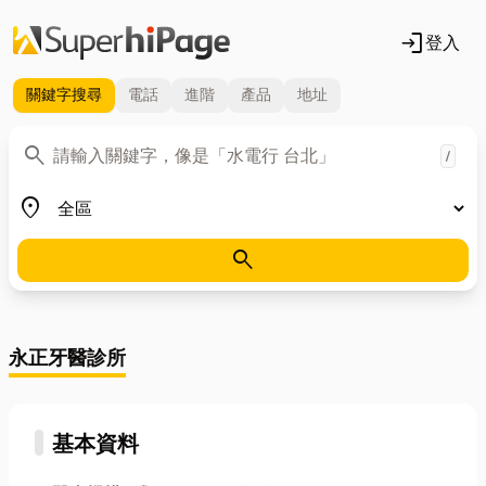
login
登入
關鍵字
搜尋
電話
進階
產品
地址
關鍵字
search
/
地區
place
search
永正牙醫診所
基本資料