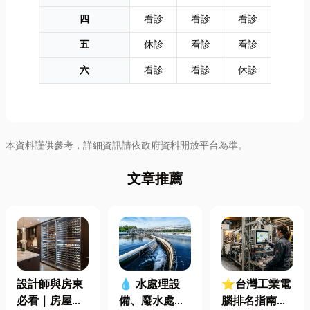
四
看診
看診
看診
五
休診
看診
看診
六
看診
看診
休診
本資料謹供參考，詳細資訊請依政府資料開放平台為準。
文章推薦
設計師與房東
⭐台灣工業電
💧 水處理設
必看｜房屋濕
腦排名指南：
備、廢水處理