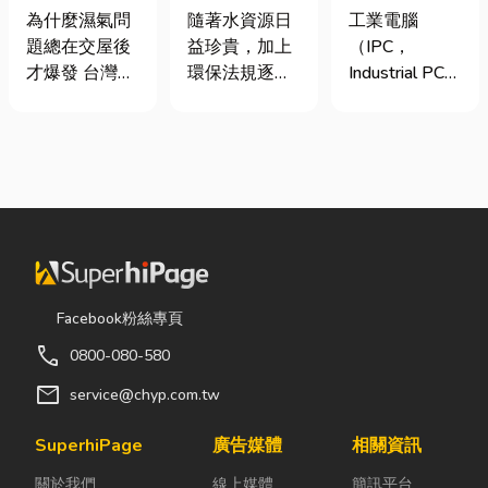
氣重怎麼辦？
台灣三大工業
工程與回收水
為什麼濕氣問
工業電腦
隨著水資源日
全屋除濕機＋
電腦龍頭有哪
工程完整解析
題總在交屋後
（IPC，
益珍貴，加上
全熱交換器整
些？工廠採購
｜打造高效率
才爆發 台灣氣
Industrial PC）
環保法規逐漸
合安裝|提升居
與品牌選型全
水資源管理方
候潮濕，尤其
是指專為工業
完善，越來越
住品質與續租
解析
案
新成屋、裝潢
生產現場、極
多工廠、商業
率
完工後密閉性
端環境與自動
場所及公共設
提高，若沒有
化設備所設計
施開始重視水
同步規劃空氣
的硬體運算平
資源管理。透
與濕度管理，
台。 許多製造
過完善的水處
濕氣會躲進看
業業主在導入
理設備規劃，
不到的地方持
自動化或升級
不僅能改善水
續發酵。常見
智慧工廠時，
質、提升用水
Facebook粉絲專頁
的三種場景：
常想著先用一
效率，更能搭
call
0800-080-580
更衣間、衣帽
般的家用或商
配廢水處理工
間： 精品包、
用桌機湊合。
程與回收水工
mail
service@chyp.com.tw
皮件、酒類收
然而，一般桌
程，降低用水
藏最怕潮濕，
機無法應付高
成本，實現節
SuperhiPage
廣告媒體
相關資訊
濕度控制不
塵、高溫、連
能減碳與永續
關於我們
線上媒體
簡訊平台