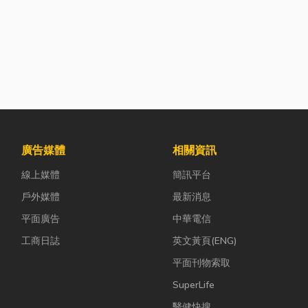
廣告媒體
相關資訊
線上媒體
簡訊平台
戶外媒體
最新消息
平面廣告
中華電信
工商日誌
英文黃頁(ENG)
平面刊物索取
SuperLife
醫健快搜