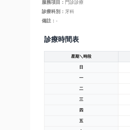
服務項目：
門診診療
診療科別：
牙科
備註：
-
診療時間表
星期＼時段
日
一
二
三
四
五