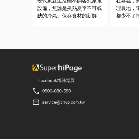
現代家庭生活離不開各式家電
在嘉義，
設備，無論是炎熱夏季不可或
理農地，
缺的冷氣、保存食材的新鮮冰
都少不了
箱，還是每天幫助清洗衣物的
專業的嘉
洗衣機，一旦發生故障，都可
速完成開
能嚴重影響日常生活品質。
作，更能
因此，選擇專業的高雄電器維
提高工程
修服務，不僅能快速排除問
民而言，
題，更能延長家電使用壽命，
平，到住
降...
早已成為...
Facebook粉絲專頁
call
0800-080-580
mail
service@chyp.com.tw