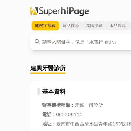
關鍵字
搜尋
電話
搜尋
進階
搜尋
產品
搜尋
關鍵字
search
建興牙醫診所
基本資料
醫事機構種類：
牙醫一般診所
電話：
062205111
地址：
臺南市中西區清水里青年路153號1