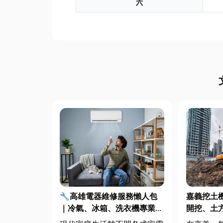
六
🔧高雄電器維修服務懶人包
嘉義挖土
｜冷氣、冰箱、洗衣機專業維
開挖、土
修