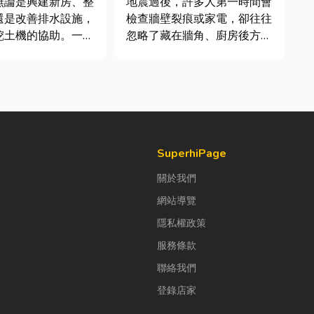
無論是興建新房、整
地震過後，許多人第一時間會
件及挑選全攻略
還是改善排水設施，
檢查牆壁裂痕或家電，卻往往
挖土機的協助。一台
忽略了藏在牆角、廚房後方的
義挖土機，不僅能快
瓦斯管線。日前日本熊本永旺
挖、整地與回填工
夢樂城在地震後引發嚴重氣
大幅縮短施工時間，
爆，正是因為震波拉扯導致瓦
效率。對許多在地居
斯管線受損、氣體微量外洩所
從農田整理、果園整
致。當瓦斯默默充斥在空間
宅基礎開挖，挖土機
中，哪怕只是一絲靜電或按下
開關的火花...
SuperhiPage
關於我們
網站導覽
隱私權政策
服務條款
聯絡我們
登錄店家