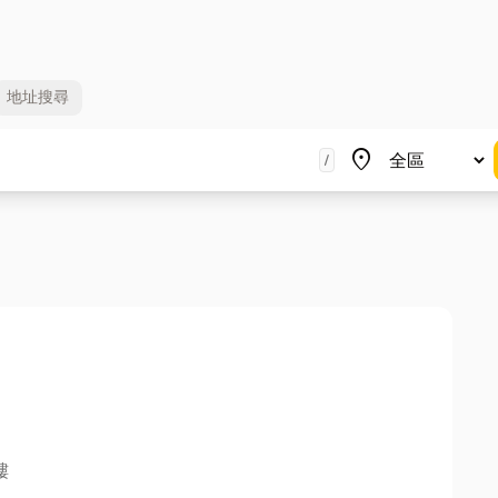
地址
搜尋
地區
place
/
樓