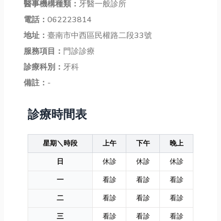
醫事機構種類：
牙醫一般診所
電話：
062223814
地址：
臺南市中西區民權路二段33號
服務項目：
門診診療
診療科別：
牙科
備註：
-
診療時間表
星期＼時段
上午
下午
晚上
日
休診
休診
休診
一
看診
看診
看診
二
看診
看診
看診
三
看診
看診
看診