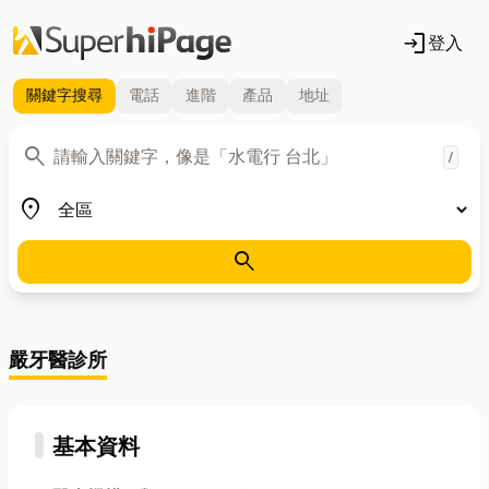
login
登入
關鍵字
搜尋
電話
進階
產品
地址
關鍵字
search
/
地區
place
search
嚴牙醫診所
基本資料