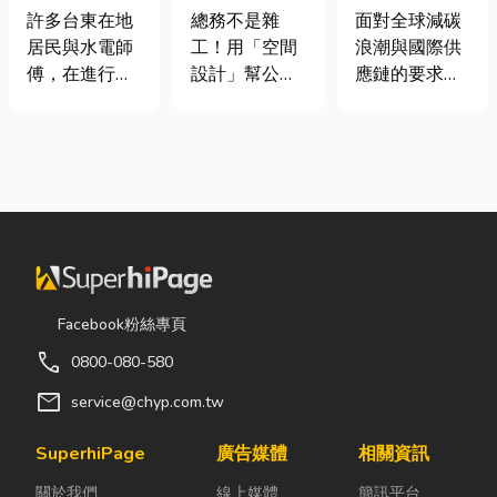
安全耐用的居
室如何打造高
業挑選四大永
許多台東在地
總務不是雜
面對全球減碳
家環境
效能職場？從
續顧問服務的
居民與水電師
工！用「空間
浪潮與國際供
辦公桌椅、系
實用指南
傅，在進行居
設計」幫公司
應鏈的要求，
統屏風到空間
家修繕、新屋
省錢又賺生產
許多台灣中小
設計關鍵！
裝潢或老屋翻
力的關鍵思維
企業主紛紛收
修時，都會到
很多公司編列
到來自品牌客
熟悉的水電材
預算或規劃辦
戶的調查表，
料行採購。除
公室時，常覺
要求提供「碳
了商品種類較
得總務只要在
盤查數據」或
齊全，也能依
缺東西時「壞
「永續報告
照施工需求，
什麼補什麼」
書」。這讓不
快速找到合適
就好，但這種
少傳產老闆感
Facebook粉絲專頁
的電線、開關
傳統做法往往
到焦慮：「到
call
0800-080-580
插座、燈具、
花了大錢，卻
底 ESG 永續是
馬達、衛浴設
換來員工抱怨
什麼？我們公
mail
service@chyp.com.tw
備及熱水器相
連連。其實，
司規模不大，
關產品。 無論
辦公室空間設
真的需要找
SuperhiPage
廣告媒體
相關資訊
是更換老舊開
計是一門幫公
ESG 顧問
關於我們
線上媒體
簡訊平台