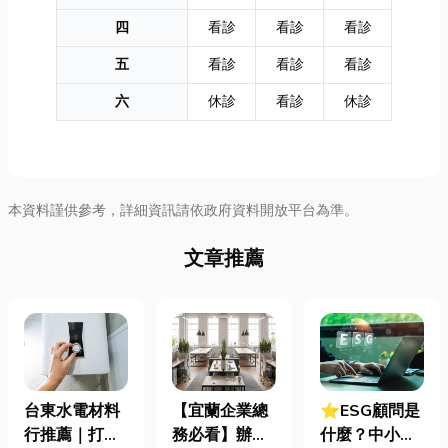
四
看診
看診
看診
五
看診
看診
看診
六
休診
看診
休診
本資料謹供參考，詳細資訊請依政府資料開放平台為準。
文章推薦
台東水電材料
【宜蘭企業總
⭐ESG顧問是
行推薦｜打造
務必看】辦公
什麼？中小企