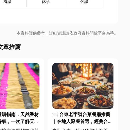
看診
休診
休診
本資料謹供參考，詳細資訊請依政府資料開放平台為準。
文章推薦
選購指南，天然香材
🍽️ 台東老字號台菜餐廳推薦
香氣，一次了解天然
｜在地人聚餐首選，經典合菜
特色
一次滿足