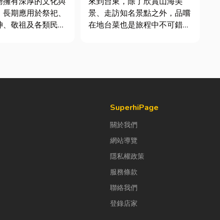
灣擁有深厚的文化與
來到台東，除了欣賞山海美
，長期應用於祭祀、
景、走訪知名景點之外，品嚐
神、敬祖及各類民俗
在地台菜也是旅程中不可錯過
著佛教、道教及民間
的一環。 相較於一般小吃
展，香品逐漸成為寺
店，老字號台菜餐廳更能展現
與家庭祭拜中不可或
台東的人情味與飲食文化。無
近年來，隨
論是家庭聚餐、朋友聚會、公
健康與環保意識的提
司聚餐，或是旅遊團體用餐，
香品產業也持續轉
都能享受到豐盛又充滿在地特
色的...
SuperhiPage
關於我們
網站導覽
隱私權政策
服務條款
聯絡我們
登錄店家