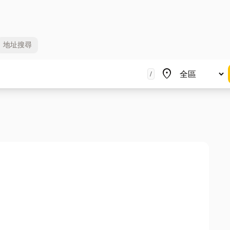
地址
搜尋
地區
place
/