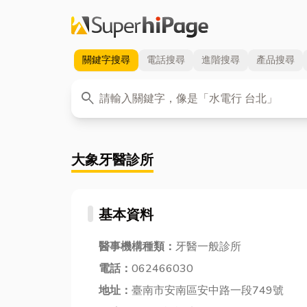
關鍵字
搜尋
電話
搜尋
進階
搜尋
產品
搜尋
關鍵字
search
大象牙醫診所
基本資料
醫事機構種類：
牙醫一般診所
電話：
062466030
地址：
臺南市安南區安中路一段749號