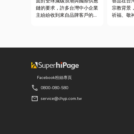
面對全球減碳浪潮與國際供應
香品在台
鏈的要求，許多台灣中小企業
宗教背景
主紛紛收到來自品牌客戶的調
祈福、敬
查表，要求提供「碳盤查數
活動。隨
據」或「永續報告書」。這讓
信仰的發
不少傳產老闆感到焦慮：「到
廟、宮廟
底 ESG 永續是什麼？我們公
缺的重要用品。 
司規模不大，真的需要找
著民眾對
ESG 顧問嗎？」 其實，...
升，台灣
型，從...
Facebook粉絲專頁
call
0800-080-580
mail
service@chyp.com.tw