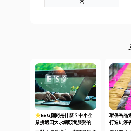
六
⭐ESG顧問是什麼？中小企
環保香品
業挑選四大永續顧問服務的實
打造純淨
用指南
低煙香品