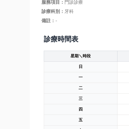
服務項目：
門診診療
診療科別：
牙科
備註：
-
診療時間表
星期＼時段
日
一
二
三
四
五