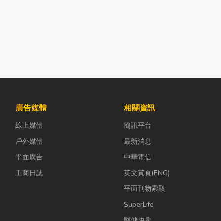
廣告媒體
相關資訊
線上媒體
簡訊平台
戶外媒體
最新消息
平面廣告
中華電信
工商日誌
英文黃頁(ENG)
平面刊物索取
SuperLife
醫健快搜