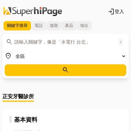
login
登入
關鍵字
搜尋
電話
進階
產品
地址
關鍵字
search
/
地區
place
search
正安牙醫診所
基本資料