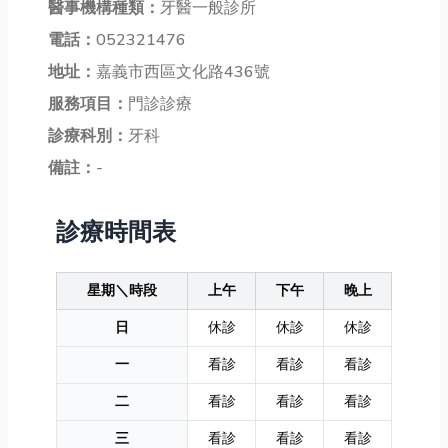
醫事機構種類：
牙醫一般診所
電話：
052321476
地址：
嘉義市西區文化路436號
服務項目：
門診診療
診療科別：
牙科
備註：
-
診療時間表
星期＼時段
上午
下午
晚上
日
休診
休診
休診
一
看診
看診
看診
二
看診
看診
看診
三
看診
看診
看診