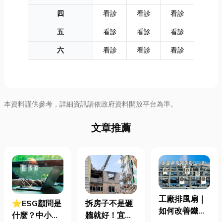
四
看診
看診
看診
五
看診
看診
看診
六
看診
看診
看診
本資料謹供參考，詳細資訊請依政府資料開放平台為準。
文章推薦
工廠排風扇｜
⭐ESG顧問是
拆房子不是砸
如何改善鐵皮
什麼？中小企
牆就好！宜蘭