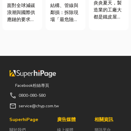
屋頂廠房的溫
炎炎夏天，製
業挑選四大永
裝潢拆除、水
面對全球減碳
結構、管線與
度
造業的工廠大
續顧問服務的
泥切割施工前
浪潮與國際供
鄰損：拆除現
都是鐵皮屋
實用指南
必看的避坑指
應鏈的要求，
場「最危險的
頂，吸熱快、
南，專家曝這
許多台灣中小
3 件事」 拆除
內部悶、散熱
3 件事最危
企業主紛紛收
現場常常乒乒
不易，所以工
險！
到來自品牌客
乓乓、灰塵滿
廠裡的溫度會
戶的調查表，
天飛，在這種
比市溫高出5
要求提供「碳
混亂的環境
度以上。因此
盤查數據」或
下，專家提醒
裝工廠排風扇
「永續報告
有三件事情如
是最快速心較
書」。這讓不
果沒做好，最
省錢的方式，
少傳產老闆感
容易發生嚴重
Facebook粉絲專頁
以下小編會說
到焦慮：「到
的意外： 分不
明工廠排風扇
call
0800-080-580
底 ESG 永續是
清「主力
改善室內溫度
什麼？我們公
牆」，盲目亂
mail
service@chyp.com.tw
的原理及建議
司規模不大，
打導致房子塌
可安裝的位
真的需要找
陷： 這是老屋
SuperhiPage
廣告媒體
相關資訊
置。 工廠排風
ESG 顧問
拆除最常發生
扇｜改善溫度
關於我們
線上媒體
簡訊平台