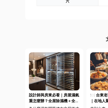
六
設計師與房東必看｜房屋濕氣
🍽️ 台
重怎麼辦？全屋除濕機＋全熱
｜在地人
交換器整合安裝|提升居住品
一次滿足