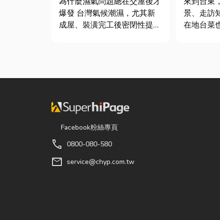
為什麼濕氣問題總在交屋後才
來到台東
質與續租率
爆發 台灣氣候潮濕，尤其新
景、走訪
成屋、裝潢完工後密閉性提
在地台菜
高，若沒有同步規劃空氣與濕
的一環。 相較於一般小吃
度管理，濕氣會躲進看不到的
店，老字
地方持續發酵。常見的三種場
台東的人
景： 更衣間、衣帽間： 精品
論是家庭
包、皮件、酒類收藏最怕潮
司聚餐，
濕，濕度控制不好，發霉、
都能享受
變...
色的...
Facebook粉絲專頁
call
0800-080-580
mail
service@chyp.com.tw