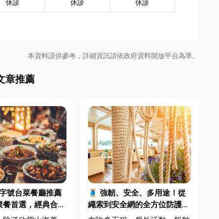
休診
休診
休診
本資料謹供參考，詳細資訊請依政府資料開放平台為準。
文章推薦
東老字號台菜餐廳推薦
🧵 強韌、安全、多用途！從
聚餐首選，經典合菜
繩索到安全網的全方位防護應
用指南