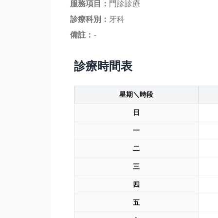
服務項目：
門診診療
診療科別：
牙科
備註：
-
診療時間表
星期＼時段
日
一
二
三
四
五