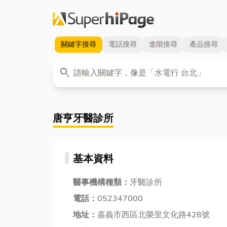
關鍵字
搜尋
電話
搜尋
進階
搜尋
產品
搜尋
關鍵字
search
唐亨牙醫診所
基本資料
醫事機構種類：
牙醫診所
電話：
052347000
地址：
嘉義市西區北榮里文化路428號