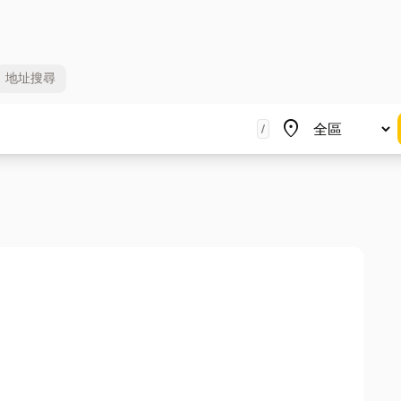
地址
搜尋
地區
place
/