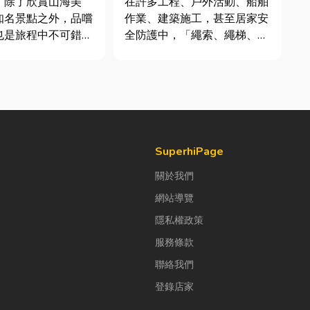
，除了欣賞山海美
在許多工程、戶外活動、船舶
知名景點之外，品嚐
作業、建築施工，甚至居家安
也是旅程中不可錯過
全防護中，「繩索、繩梯、安
全網」其實都是非常重要卻常
號台菜餐廳更能展現
被忽略的設備。很多人以為繩
情味與飲食文化。無
子只是拿來綁東西，但其實在
聚餐、朋友聚會、公
專業領域中，繩索不只是工
或是旅遊團體用餐，
具，更關係到安全、效率與作
到豐盛又充滿在地特
業品質。一條好的繩索，必須
具備高強...
SuperhiPage
關於我們
網站導覽
隱私權政策
服務條款
聯絡我們
登錄店家