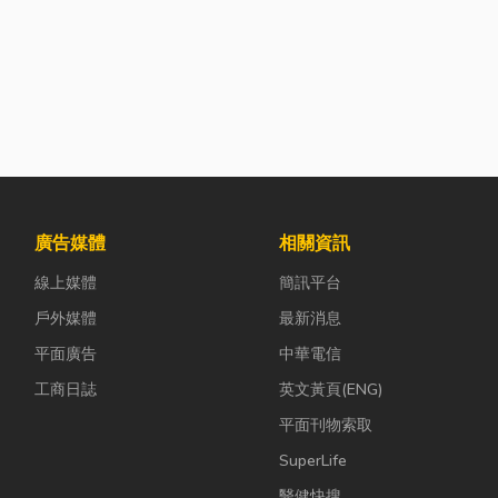
廣告媒體
相關資訊
線上媒體
簡訊平台
戶外媒體
最新消息
平面廣告
中華電信
工商日誌
英文黃頁(ENG)
平面刊物索取
SuperLife
醫健快搜