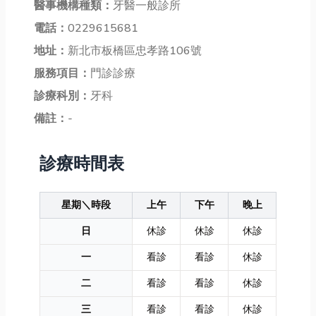
醫事機構種類：
牙醫一般診所
電話：
0229615681
地址：
新北市板橋區忠孝路106號
服務項目：
門診診療
診療科別：
牙科
備註：
-
診療時間表
星期＼時段
上午
下午
晚上
日
休診
休診
休診
一
看診
看診
休診
二
看診
看診
休診
三
看診
看診
休診