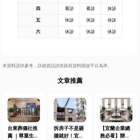
四
看診
看診
休診
五
休診
休診
休診
六
休診
休診
休診
本資料謹供參考，詳細資訊請依政府資料開放平台為準。
文章推薦
台東葬儀社推
拆房子不是砸
【宜蘭企業總
薦 ｜尊重生
牆就好！宜蘭
務必看】辦公