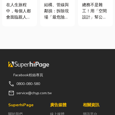
命、貼心陪伴
裝潢拆除、水
室如何打造高
在人生旅程
結構、管線與
總務不是雜
每一段告別
泥切割施工前
效能職場？從
中，每個人都
鄰損：拆除現
工！用「空間
必看的避坑指
辦公桌椅、系
會面臨親人離
場「最危險的
設計」幫公司
南，專家曝這
統屏風到空間
世的時刻。當
3 件事」 拆除
省錢又賺生產
3 件事最危
設計關鍵！
悲傷來臨時，
現場常常乒乒
力的關鍵思維
險！
選擇一家值得
乓乓、灰塵滿
很多公司編列
信賴的台東葬
天飛，在這種
預算或規劃辦
儀社，不只是
混亂的環境
公室時，常覺
安排告別儀
下，專家提醒
得總務只要在
式，更是讓家
有三件事情如
缺東西時「壞
屬在艱難時刻
果沒做好，最
什麼補什麼」
獲得專業協助
容易發生嚴重
就好，但這種
Facebook粉絲專頁
與溫暖陪伴。
的意外： 分不
傳統做法往往
call
0800-080-580
從遺體接運、
清「主力
花了大錢，卻
禮儀規劃、告
牆」，盲目亂
換來員工抱怨
mail
service@chyp.com.tw
別式安排，到
打導致房子塌
連連。其實，
後續的行政協
陷： 這是老屋
辦公室空間設
SuperhiPage
廣告媒體
相關資訊
助，每一個環
拆除最常發生
計是一門幫公
關於我們
線上媒體
簡訊平台