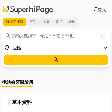
login
登入
關鍵字
搜尋
電話
進階
產品
地址
關鍵字
search
/
地區
place
search
後站徐牙醫診所
基本資料