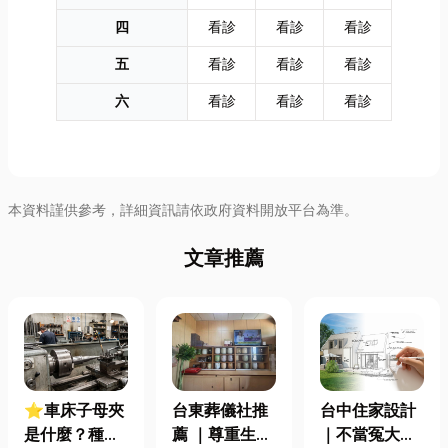
四
看診
看診
看診
五
看診
看診
看診
六
看診
看診
看診
本資料謹供參考，詳細資訊請依政府資料開放平台為準。
文章推薦
⭐車床子母夾
台東葬儀社推
台中住家設計
是什麼？種
薦 ｜尊重生
｜不當冤大