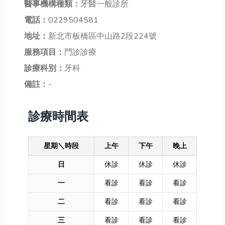
醫事機構種類：
牙醫一般診所
電話：
0229504581
地址：
新北市板橋區中山路2段224號
服務項目：
門診診療
診療科別：
牙科
備註：
-
診療時間表
星期＼時段
上午
下午
晚上
日
休診
休診
休診
一
看診
看診
看診
二
看診
看診
看診
三
看診
看診
看診