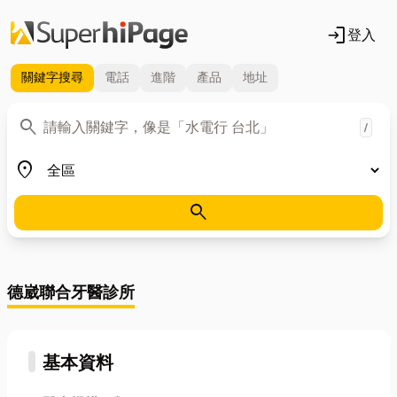
login
登入
關鍵字
搜尋
電話
進階
產品
地址
關鍵字
search
/
地區
place
search
德崴聯合牙醫診所
基本資料