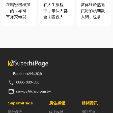
類、規格挑選
命、貼心陪伴
頭！教你新家
在精密機械加
在人生旅程
當你終於熬過
與台灣採購推
每一段告別
該如何聰明裝
工的世界裡，
中，每個人都
買房的頭期款
薦完整指南
潢！
車床夾頭就像
會面臨親人離
大關，也拿到
是機台的「萬
世的時刻。當
了鑰匙，終於
能雙手」，負
悲傷來臨時，
站在空蕩蕩的
責緊緊抓牢每
選擇一家值得
客廳裡時，腦
一個旋轉切削
信賴的台東葬
海中是不是已
的工件。然
儀社，不只是
經浮現各種美
而，當工廠接
安排告別儀
好畫面；在這
到少量多樣、
式，更是讓家
裡在放一座雙
異形材或精密
屬在艱難時刻
人沙發、落地
棒材的訂單
獲得專業協助
窗前要放一株
Facebook粉絲專頁
時，傳統夾頭
與溫暖陪伴。
綠植以及要在
call
0800-080-580
往往需要耗費
從遺體接運、
用餐區放一個
大量時間拆裝
禮儀規劃、告
充滿儀式感的
mail
service@chyp.com.tw
與重新校正。
別式安排，到
吧台。 但得先
這時，車床子
後續的行政協
等一下！在踩
SuperhiPage
廣告媒體
相關資訊
母夾就是讓這
助，每一個環
進裝潢這個水
關於我們
線上媒體
簡訊平台