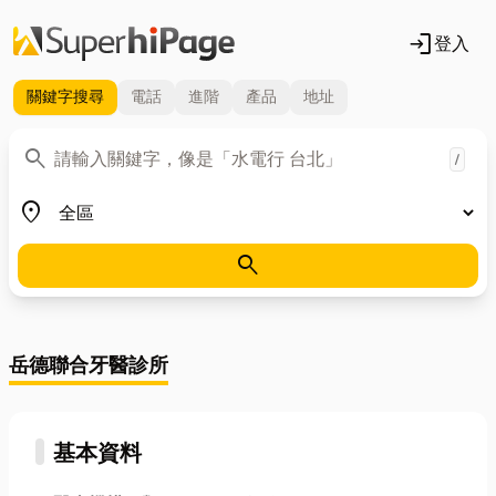
login
登入
關鍵字
搜尋
電話
進階
產品
地址
關鍵字
search
/
地區
place
search
岳德聯合牙醫診所
基本資料