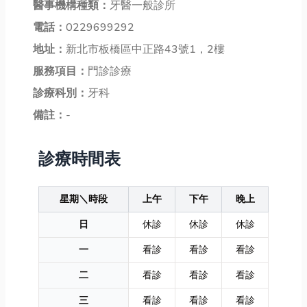
醫事機構種類：
牙醫一般診所
電話：
0229699292
地址：
新北市板橋區中正路43號1，2樓
服務項目：
門診診療
診療科別：
牙科
備註：
-
診療時間表
星期＼時段
上午
下午
晚上
日
休診
休診
休診
一
看診
看診
看診
二
看診
看診
看診
三
看診
看診
看診