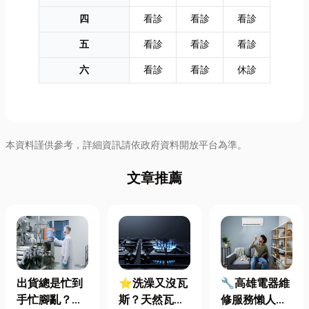
四
看診
看診
看診
五
看診
看診
看診
六
看診
看診
休診
本資料謹供參考，詳細資訊請依政府資料開放平台為準。
文章推薦
出貨總是忙到
⭐洗澡又沒瓦
🔧高雄電器維
手忙腳亂？包
斯？天然瓦斯
修服務懶人包