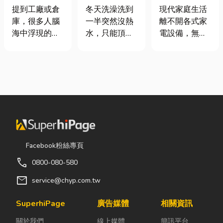
裝自動化其實
是什麼、費用
｜冷氣、冰
提到工廠或倉
冬天洗澡洗到
現代家庭生活
沒有你想像中
怎麼算？家庭
箱、洗衣機專
庫，很多人腦
一半突然沒熱
離不開各式家
那麼遙遠！
能源選擇與配
業維修
海中浮現的畫
水，只能頂著
電設備，無論
管工程全解析
面可能是員工
泡沫跑出去叫
是炎熱夏季不
忙著搬貨、封
瓦斯？這是許
可或缺的冷
箱、綁帶，一
多使用傳統桶
氣、保存食材
箱接著一箱趕
裝瓦斯家庭的
的新鮮冰箱，
著出貨。但你
共同噩夢。隨
還是每天幫助
知道嗎？現在
著居家生活品
清洗衣物的洗
許多企業早已
質提升，越來
衣機，一旦發
不再靠大量人
越多屋主在老
生故障，都可
力完成包裝工
屋翻修或新屋
能嚴重影響日
Facebook粉絲專頁
作，而是透過
裝潢時，選擇
常生活品質。
call
0800-080-580
各種包裝機械
規劃天然氣配
因此，選擇專
來提升效率。
管工程。到底
業的高雄電器
mail
service@chyp.com.tw
尤其近年來網
天然氣是什
維修服務，不
路購物越來越
麼？它跟傳統
僅能快速排除
SuperhiPage
廣告媒體
相關資訊
普及，無論是
瓦斯行送的桶
問題，更能延
關於我們
線上媒體
簡訊平台