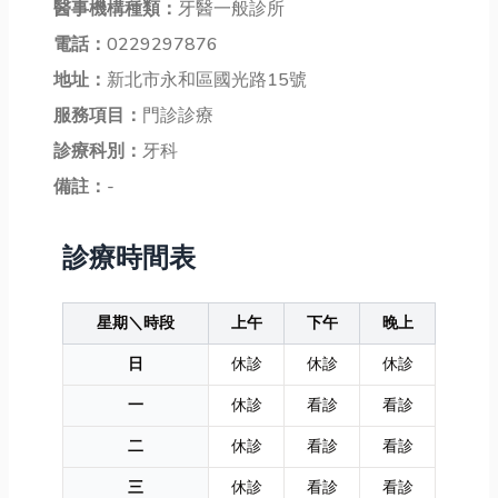
醫事機構種類：
牙醫一般診所
電話：
0229297876
地址：
新北市永和區國光路15號
服務項目：
門診診療
診療科別：
牙科
備註：
-
診療時間表
星期＼時段
上午
下午
晚上
日
休診
休診
休診
一
休診
看診
看診
二
休診
看診
看診
三
休診
看診
看診