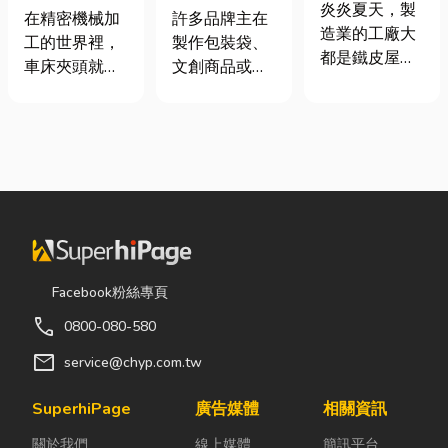
屋頂廠房的溫
炎炎夏天，製
類、規格挑選
鐘搞懂壓印原
在精密機械加
許多品牌主在
度
造業的工廠大
與台灣採購推
理、適用材質
工的世界裡，
製作包裝袋、
都是鐵皮屋
薦完整指南
與嘉義網版印
車床夾頭就像
文創商品或塑
頂，吸熱快、
刷推薦
是機台的「萬
膠皮件時，常
內部悶、散熱
能雙手」，負
會遇到「印刷
不易，所以工
責緊緊抓牢每
圖案容易掉
廠裡的溫度會
一個旋轉切削
色」或「平面
比市溫高出5
的工件。然
圖案缺乏質
度以上。因此
而，當工廠接
感」的困擾。
裝工廠排風扇
到少量多樣、
要讓產品在視
是最快速心較
異形材或精密
覺與觸覺上同
省錢的方式，
棒材的訂單
步升級，了解
Facebook粉絲專頁
以下小編會說
時，傳統夾頭
高週波印刷 與
明工廠排風扇
call
0800-080-580
往往需要耗費
網版印刷 的搭
改善室內溫度
大量時間拆裝
配技巧就是關
mail
service@chyp.com.tw
的原理及建議
與重新校正。
鍵的第一步。
可安裝的位
這時，車床子
印在塑膠上的
SuperhiPage
廣告媒體
相關資訊
置。 工廠排風
母夾就是讓這
圖案一摳就
扇｜改善溫度
關於我們
線上媒體
簡訊平台