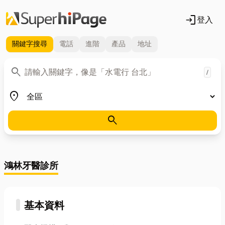
login
登入
關鍵字
搜尋
電話
進階
產品
地址
關鍵字
search
/
地區
place
search
鴻林牙醫診所
基本資料