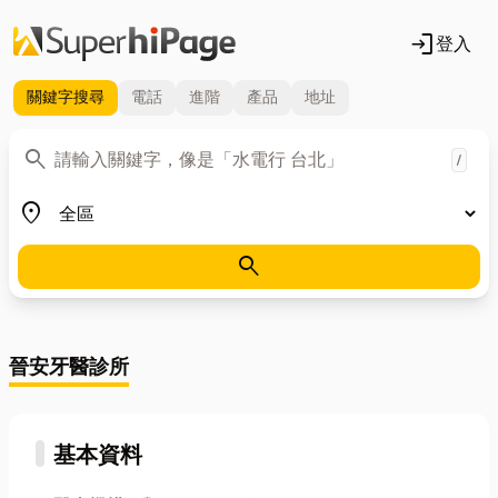
login
登入
關鍵字
搜尋
電話
進階
產品
地址
關鍵字
search
/
地區
place
search
晉安牙醫診所
基本資料