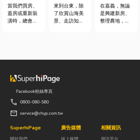
家，從專業門
｜在地人聚餐
地開挖、土方
當我們買房、
來到台東，除
在嘉義，無論
窗開始
首選，經典合
清運
蓋房或重新裝
了欣賞山海美
是興建新房、
菜一次滿足
潢時，總會把
景、走訪知名
整理農地，還
預算花在家
景點之外，品
是改善排水設
具、家電和裝
嚐在地台菜也
施，都少不了
潢設計上，卻
是旅程中不可
挖土機的協
常常忽略了每
錯過的一環。
助。一台專業
天都在使用的
相較於一般小
的嘉義挖土
「門窗」。 其
吃店，老字號
機，不僅能快
實，一扇好的
台菜餐廳更能
速完成開挖、
門窗不只是遮
展現台東的人
整地與回填工
風避雨而已，
情味與飲食文
作，更能大幅
Facebook粉絲專頁
更影響著居家
化。無論是家
縮短施工時
call
0800-080-580
安全、採光、
庭聚餐、朋友
間，提高工程
通風與生活品
聚會、公司聚
效率。對許多
mail
service@chyp.com.tw
質。尤其台灣
餐，或是旅遊
在地居民而
氣候潮濕多
團體用餐，都
言，從農田整
SuperhiPage
廣告媒體
相關資訊
雨，選擇耐用
能享受到豐盛
理、果園整
關於我們
線上媒體
簡訊平台