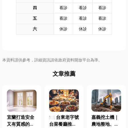
四
看診
看診
看診
五
看診
看診
看診
六
休診
休診
休診
本資料謹供參考，詳細資訊請依政府資料開放平台為準。
文章推薦
宜蘭打造安全
🍽️ 台東老字號
嘉義挖土機｜
又有質感的
台菜餐廳推薦
農地整地、基