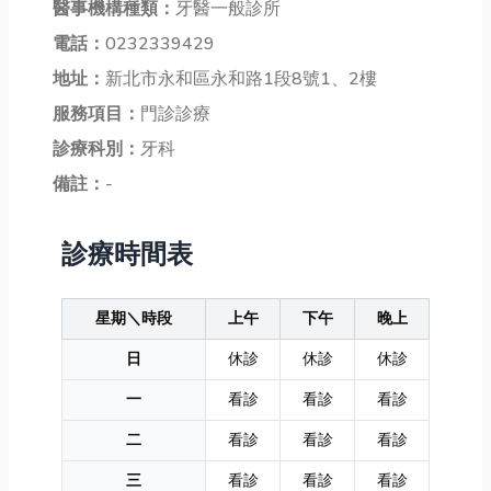
醫事機構種類：
牙醫一般診所
電話：
0232339429
地址：
新北市永和區永和路1段8號1、2樓
服務項目：
門診診療
診療科別：
牙科
備註：
-
診療時間表
星期＼時段
上午
下午
晚上
日
休診
休診
休診
一
看診
看診
看診
二
看診
看診
看診
三
看診
看診
看診