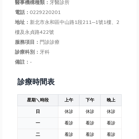
醫事機構種類：
牙醫診所
電話：
0229220201
地址：
新北市永和區中山路1段211─1號1樓、2
樓及永貞路422號
服務項目：
門診診療
診療科別：
牙科
備註：
-
診療時間表
星期＼時段
上午
下午
晚上
日
休診
休診
休診
一
看診
看診
看診
二
看診
看診
看診