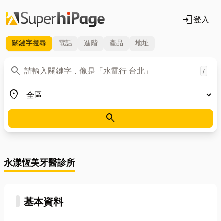
login
登入
關鍵字
搜尋
電話
進階
產品
地址
關鍵字
search
/
地區
place
search
永漾恆美牙醫診所
基本資料