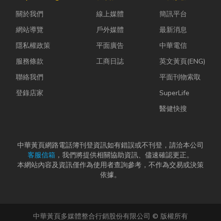
母夾就是讓這
濕度控制不
的提升，台灣
關於我們
線上媒體
簡訊平台
雙手能快速更
好，發霉、
香品產業也持
換「專屬工
變...
續轉型，從...
網站導覽
戶外媒體
最新消息
具」的...
隱私權政策
平面廣告
中華電信
服務條款
工商日誌
英文黃頁(ENG)
聯絡我們
平面刊物索取
登錄店家
SuperLife
醫健快搜
中華黃頁網路電話簿刊登資訊如有錯誤或不刊登，請洽本公司
客服信箱
，我們將提供相關協助資訊、儘速確認更正。
本網站內容及資訊僅作為使用者查詢參考，不作為交易或決策
依據。
中華黃頁多媒體整合行銷股份有限公司 © 版權所有