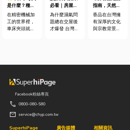
是什麼？種
必看｜房屋濕
指南，天然香
類、規格挑選
氣重怎麼辦？
材打造純淨香
在精密機械加
為什麼濕氣問
香品在台灣擁
與台灣採購推
全屋除濕機＋
氣，一次了解
工的世界裡，
題總在交屋後
有深厚的文化
薦完整指南
全熱交換器整
天然低煙香品
車床夾頭就像
才爆發 台灣氣
與宗教背景，
合安裝|提升居
特色
是機台的「萬
候潮濕，尤其
長期應用於祭
住品質與續租
能雙手」，負
新成屋、裝潢
祀、祈福、敬
率
責緊緊抓牢每
完工後密閉性
神、敬祖及各
一個旋轉切削
提高，若沒有
類民俗活動。
的工件。然
同步規劃空氣
隨著佛教、道
而，當工廠接
與濕度管理，
教及民間信仰
到少量多樣、
濕氣會躲進看
的發展，香品
異形材或精密
不到的地方持
逐漸成為寺
棒材的訂單
續發酵。常見
廟、宮廟與家
Facebook粉絲專頁
時，傳統夾頭
的三種場景：
庭祭拜中不可
call
0800-080-580
往往需要耗費
更衣間、衣帽
或缺的重要用
大量時間拆裝
間： 精品包、
品。 近年來，
mail
service@chyp.com.tw
與重新校正。
皮件、酒類收
隨著民眾對健
這時，車床子
藏最怕潮濕，
康與環保意識
SuperhiPage
廣告媒體
相關資訊