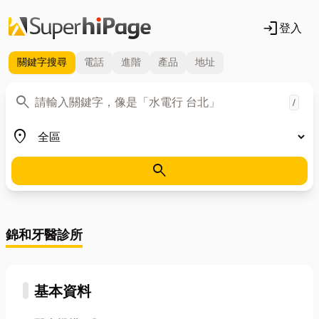
login
登入
關鍵字
搜尋
電話
進階
產品
地址
關鍵字
search
/
地區
place
search
錦和牙醫診所
基本資料