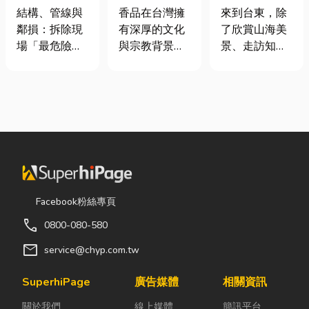
裝潢拆除、水
材打造純淨香
｜在地人聚餐
結構、管線與
香品在台灣擁
來到台東，除
泥切割施工前
氣，一次了解
首選，經典合
鄰損：拆除現
有深厚的文化
了欣賞山海美
必看的避坑指
天然低煙香品
菜一次滿足
場「最危險的
與宗教背景，
景、走訪知名
南，專家曝這
特色
3 件事」 拆除
長期應用於祭
景點之外，品
3 件事最危
現場常常乒乒
祀、祈福、敬
嚐在地台菜也
險！
乓乓、灰塵滿
神、敬祖及各
是旅程中不可
天飛，在這種
類民俗活動。
錯過的一環。
混亂的環境
隨著佛教、道
相較於一般小
下，專家提醒
教及民間信仰
吃店，老字號
有三件事情如
的發展，香品
台菜餐廳更能
果沒做好，最
逐漸成為寺
展現台東的人
容易發生嚴重
廟、宮廟與家
情味與飲食文
Facebook粉絲專頁
的意外： 分不
庭祭拜中不可
化。無論是家
call
0800-080-580
清「主力
或缺的重要用
庭聚餐、朋友
牆」，盲目亂
品。 近年來，
聚會、公司聚
mail
service@chyp.com.tw
打導致房子塌
隨著民眾對健
餐，或是旅遊
陷： 這是老屋
康與環保意識
團體用餐，都
SuperhiPage
廣告媒體
相關資訊
拆除最常發生
的提升，台灣
能享受到豐盛
關於我們
線上媒體
簡訊平台