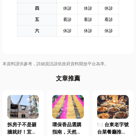
四
休診
休診
休診
五
看診
看診
看診
六
休診
休診
休診
本資料謹供參考，詳細資訊請依政府資料開放平台為準。
文章推薦
拆房子不是砸
環保香品選購
🍽️ 台東老字號
牆就好！宜蘭
指南，天然香
台菜餐廳推薦