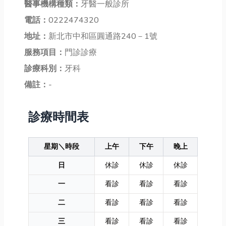
醫事機構種類：
牙醫一般診所
電話：
0222474320
地址：
新北市中和區圓通路240－1號
服務項目：
門診診療
診療科別：
牙科
備註：
-
診療時間表
星期＼時段
上午
下午
晚上
日
休診
休診
休診
一
看診
看診
看診
二
看診
看診
看診
三
看診
看診
看診