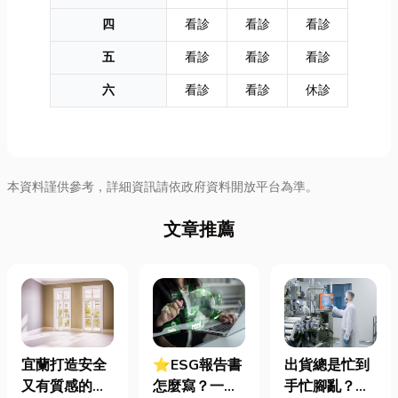
四
看診
看診
看診
五
看診
看診
看診
六
看診
看診
休診
本資料謹供參考，詳細資訊請依政府資料開放平台為準。
文章推薦
宜蘭打造安全
⭐ESG報告書
出貨總是忙到
又有質感的
怎麼寫？一定
手忙腳亂？包