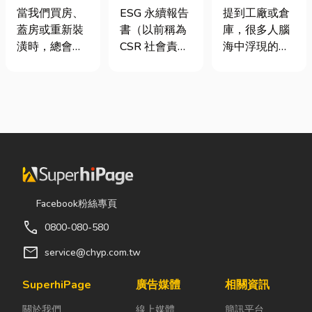
家，從專業門
要上市櫃才寫
裝自動化其實
當我們買房、
ESG 永續報告
提到工廠或倉
窗開始
嗎？3步驟擺
沒有你想像中
蓋房或重新裝
書（以前稱為
庫，很多人腦
脫綠色轉型焦
那麼遙遠！
潢時，總會把
CSR 社會責任
海中浮現的畫
慮
預算花在家
報告書）是指
面可能是員工
具、家電和裝
企業公開揭露
忙著搬貨、封
潢設計上，卻
其在環境保護
箱、綁帶，一
常常忽略了每
（E）、社會
箱接著一箱趕
天都在使用的
責任（S）與
著出貨。但你
「門窗」。 其
公司治理
知道嗎？現在
實，一扇好的
（G）三個維
許多企業早已
門窗不只是遮
度營運成果的
不再靠大量人
風避雨而已，
正式文件。它
力完成包裝工
Facebook粉絲專頁
更影響著居家
就像是企業的
作，而是透過
call
0800-080-580
安全、採光、
「健康體檢
各種包裝機械
通風與生活品
表」與「永續
來提升效率。
mail
service@chyp.com.tw
質。尤其台灣
成績單」。許
尤其近年來網
氣候潮濕多
多中小企業主
路購物越來越
SuperhiPage
廣告媒體
相關資訊
雨，選擇耐用
常問：「我們
普及，無論是
關於我們
線上媒體
簡訊平台