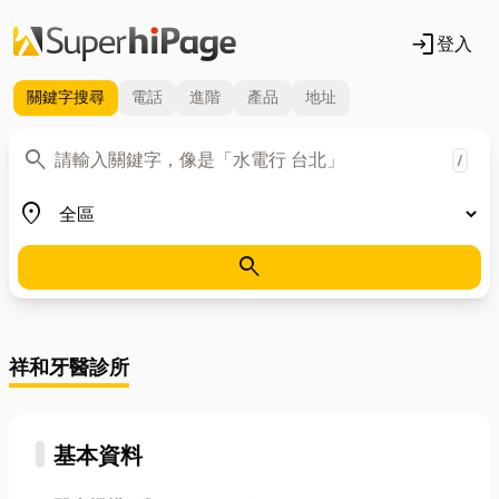
login
登入
關鍵字
搜尋
電話
進階
產品
地址
關鍵字
search
/
地區
place
search
祥和牙醫診所
基本資料