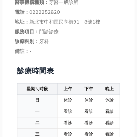
醫事機構種類：
牙醫一般診所
電話：
0222252820
地址：
新北市中和區民享街91－8號1樓
服務項目：
門診診療
診療科別：
牙科
備註：
-
診療時間表
星期＼時段
上午
下午
晚上
日
休診
休診
休診
一
看診
看診
看診
二
看診
看診
看診
三
看診
看診
看診