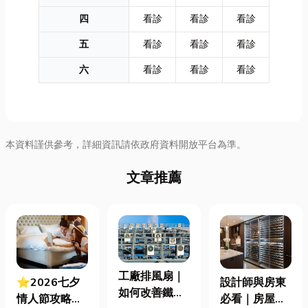
四
看診
看診
看診
五
看診
看診
看診
六
看診
看診
看診
本資料謹供參考，詳細資訊請依政府資料開放平台為準。
文章推薦
工廠排風扇｜
⭐2026七夕
設計師與房東
如何改善鐵皮
情人節攻略！
必看｜房屋濕