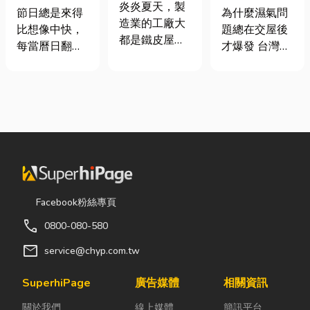
屋頂廠房的溫
炎炎夏天，製
七夕送什麼不
氣重怎麼辦？
節日總是來得
為什麼濕氣問
度
造業的工廠大
踩雷？限定甜
全屋除濕機＋
比想像中快，
題總在交屋後
都是鐵皮屋
點哪裡買？台
全熱交換器整
每當曆日翻到
才爆發 台灣氣
頂，吸熱快、
中甜點推薦一
合安裝|提升居
下半年，不少
候潮濕，尤其
內部悶、散熱
次看！
住品質與續租
人便開始想
新成屋、裝潢
不易，所以工
率
「七夕情人節
完工後密閉性
廠裡的溫度會
是什麼時
提高，若沒有
比市溫高出5
候？」、「七
同步規劃空氣
度以上。因此
夕情人節禮物
與濕度管理，
裝工廠排風扇
該買什
濕氣會躲進看
是最快速心較
麼？」。相較
不到的地方持
省錢的方式，
於西洋情人
續發酵。常見
Facebook粉絲專頁
以下小編會說
節，七夕充滿
的三種場景：
明工廠排風扇
call
0800-080-580
了東方的浪漫
更衣間、衣帽
改善室內溫度
色彩與儀式
間： 精品包、
mail
service@chyp.com.tw
的原理及建議
感。然而，隨
皮件、酒類收
可安裝的位
著生活節奏加
藏最怕潮濕，
SuperhiPage
廣告媒體
相關資訊
置。 工廠排風
快，不少人常
濕度控制不
扇｜改善溫度
關於我們
線上媒體
簡訊平台