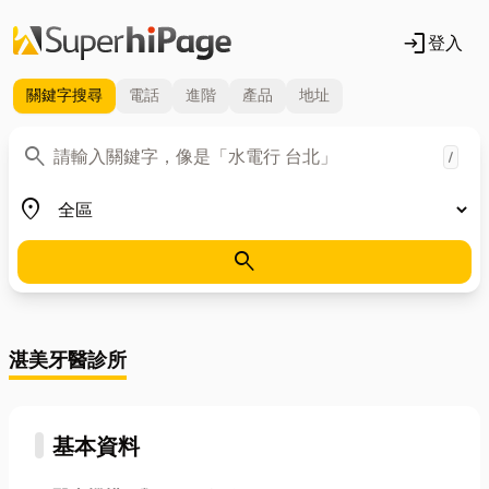
login
登入
關鍵字
搜尋
電話
進階
產品
地址
關鍵字
search
/
地區
place
search
湛美牙醫診所
基本資料