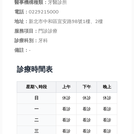
醫事機構種類：
牙醫診所
電話：
0229215000
地址：
新北市中和區宜安路98號1樓、2樓
服務項目：
門診診療
診療科別：
牙科
備註：
-
診療時間表
星期＼時段
上午
下午
晚上
日
休診
休診
休診
一
看診
看診
看診
二
看診
看診
看診
三
看診
看診
看診