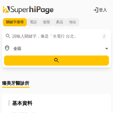
login
登入
關鍵字
搜尋
電話
進階
產品
地址
關鍵字
search
/
地區
place
search
臻美牙醫診所
基本資料