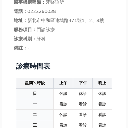
醫事機構種類：
牙醫診所
電話：
0222260038
地址：
新北市中和區連城路471號1、2、3樓
服務項目：
門診診療
診療科別：
牙科
備註：
-
診療時間表
星期＼時段
上午
下午
晚上
日
休診
休診
休診
一
看診
看診
看診
二
休診
看診
看診
三
看診
看診
看診