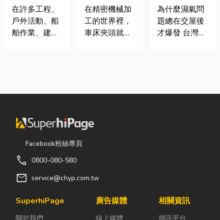
從繩索到安全
類、規格挑選
氣重怎麼辦？
在許多工程、
在精密機械加
為什麼濕氣問
網的全方位防
與台灣採購推
全屋除濕機＋
戶外活動、船
工的世界裡，
題總在交屋後
護應用指南
薦完整指南
全熱交換器整
舶作業、建築
車床夾頭就像
才爆發 台灣氣
合安裝|提升居
施工，甚至居
是機台的「萬
候潮濕，尤其
住品質與續租
家安全防護
能雙手」，負
新成屋、裝潢
率
中，「繩索、
責緊緊抓牢每
完工後密閉性
繩梯、安全
一個旋轉切削
提高，若沒有
網」其實都是
的工件。然
同步規劃空氣
非常重要卻常
而，當工廠接
與濕度管理，
被忽略的設
到少量多樣、
濕氣會躲進看
備。很多人以
異形材或精密
不到的地方持
為繩子只是拿
棒材的訂單
續發酵。常見
Facebook粉絲專頁
來綁東西，但
時，傳統夾頭
的三種場景：
call
0800-080-580
其實在專業領
往往需要耗費
更衣間、衣帽
域中，繩索不
大量時間拆裝
間： 精品包、
mail
service@chyp.com.tw
只是工具，更
與重新校正。
皮件、酒類收
關係到安全、
這時，車床子
藏最怕潮濕，
SuperhiPage
廣告媒體
相關資訊
效率與作業品
母夾就是讓這
濕度控制不
關於我們
線上媒體
簡訊平台