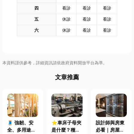
四
看診
看診
看診
五
休診
看診
看診
六
休診
看診
看診
本資料謹供參考，詳細資訊請依政府資料開放平台為準。
文章推薦
🧵 強韌、安
⭐車床子母夾
設計師與房東
全、多用途！
是什麼？種
必看｜房屋濕