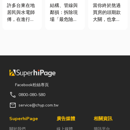
安全耐用的居
裝潢拆除、水
頭！教你新家
許多台東在地
結構、管線與
當你終於熬過
家環境
泥切割施工前
該如何聰明裝
居民與水電師
鄰損：拆除現
買房的頭期款
必看的避坑指
潢！
傅，在進行居
場「最危險的
大關，也拿到
南，專家曝這
家修繕、新屋
3 件事」 拆除
了鑰匙，終於
3 件事最危
裝潢或老屋翻
現場常常乒乒
站在空蕩蕩的
險！
修時，都會到
乓乓、灰塵滿
客廳裡時，腦
熟悉的水電材
天飛，在這種
海中是不是已
料行採購。除
混亂的環境
經浮現各種美
了商品種類較
下，專家提醒
好畫面；在這
齊全，也能依
有三件事情如
裡在放一座雙
照施工需求，
果沒做好，最
人沙發、落地
快速找到合適
容易發生嚴重
窗前要放一株
Facebook粉絲專頁
的電線、開關
的意外： 分不
綠植以及要在
call
0800-080-580
插座、燈具、
清「主力
用餐區放一個
馬達、衛浴設
牆」，盲目亂
充滿儀式感的
mail
service@chyp.com.tw
備及熱水器相
打導致房子塌
吧台。 但得先
關產品。 無論
陷： 這是老屋
等一下！在踩
SuperhiPage
廣告媒體
相關資訊
是更換老舊開
拆除最常發生
進裝潢這個水
關於我們
線上媒體
簡訊平台