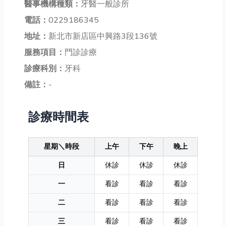
醫事機構種類：
牙醫一般診所
電話：
0229186345
地址：
新北市新店區中興路3段136號
服務項目：
門診診療
診療科別：
牙科
備註：
-
診療時間表
星期＼時段
上午
下午
晚上
日
休診
休診
休診
一
看診
看診
看診
二
看診
看診
看診
三
看診
看診
看診