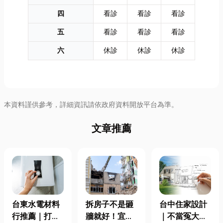
四
看診
看診
看診
五
看診
看診
看診
六
休診
休診
休診
本資料謹供參考，詳細資訊請依政府資料開放平台為準。
文章推薦
台東水電材料
拆房子不是砸
台中住家設計
行推薦｜打造
牆就好！宜蘭
｜不當冤大