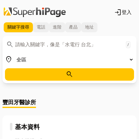
login
登入
關鍵字
搜尋
電話
進階
產品
地址
關鍵字
search
/
地區
place
search
豐田牙醫診所
基本資料