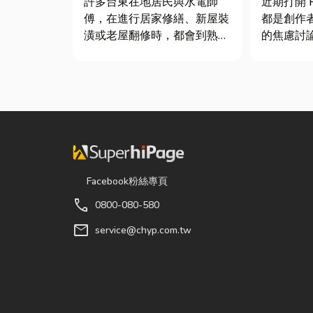
許多台東在地居民與水電師
近期打開 P
士推薦
傅，在進行居家修繕、新屋裝
都是創作
潢或老屋翻修時，都會到熟悉
的焦慮討
的水電材料行採購。除了商品
的「網紅
種類較齊全，也能依照施工需
獨立稅目
求，快速找到合適的電線、開
數位收入
關插座、燈具、馬達、衛浴設
網紅稅是
備及熱水器相關產品。 無論
過網路平台（
是更換老舊開關、安裝節能燈
Instag...
具、處...
Facebook粉絲專頁
call
0800-080-580
mail
service@chyp.com.tw