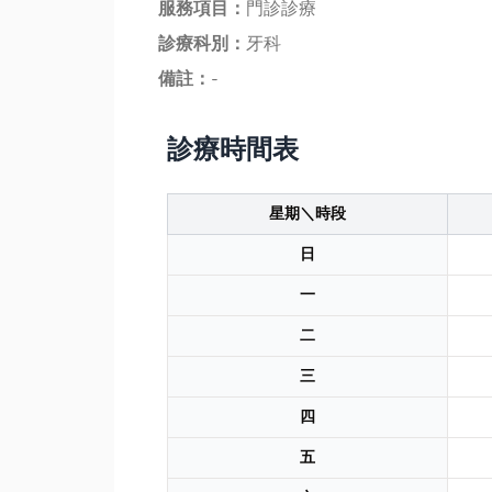
服務項目：
門診診療
診療科別：
牙科
備註：
-
診療時間表
星期＼時段
日
一
二
三
四
五