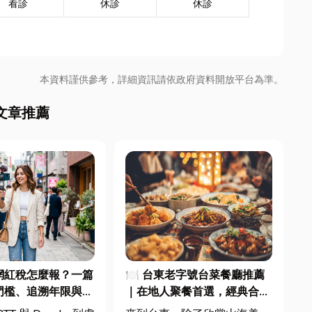
看診
休診
休診
本資料謹供參考，詳細資訊請依政府資料開放平台為準。
文章推薦
 網紅稅怎麼報？一篇
🍽️ 台東老字號台菜餐廳推薦
門檻、追溯年限與合
｜在地人聚餐首選，經典合菜
文末加碼會計/記帳
一次滿足