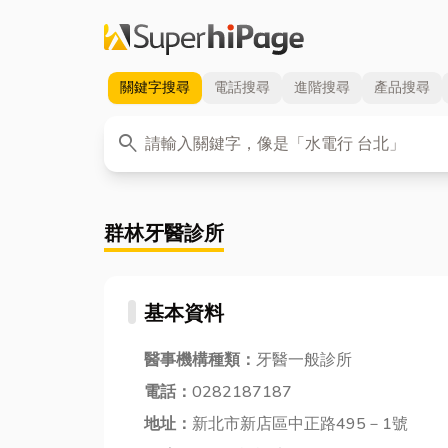
關鍵字
搜尋
電話
搜尋
進階
搜尋
產品
搜尋
關鍵字
search
群林牙醫診所
基本資料
醫事機構種類：
牙醫一般診所
電話：
0282187187
地址：
新北市新店區中正路495－1號