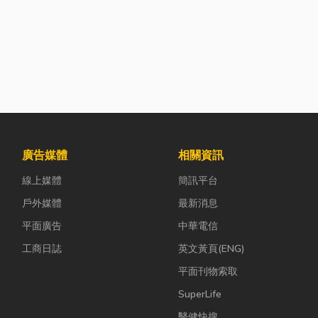
廣告媒體
相關資訊
線上媒體
簡訊平台
戶外媒體
最新消息
平面廣告
中華電信
工商日誌
英文黃頁(ENG)
平面刊物索取
SuperLife
醫健快搜