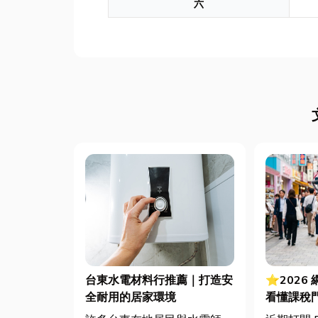
六
台東水電材料行推薦｜打造安
⭐2026
全耐用的居家環境
看懂課稅
法節稅，