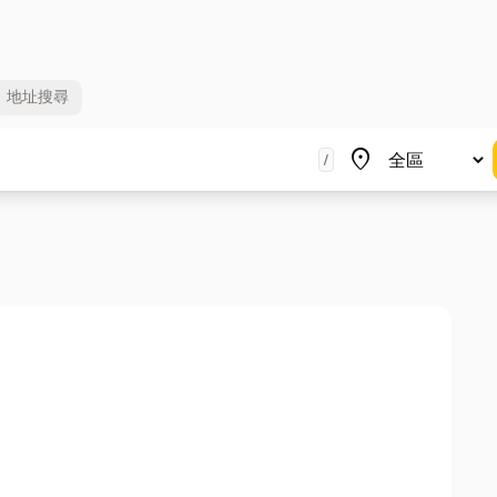
地址
搜尋
地區
place
/