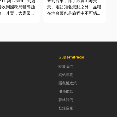
TT 與 Dcard，到處
來到台東，除了欣賞山海美
者收到國稅局輔導函
景、走訪知名景點之外，品嚐
論。其實，大家常說
在地台菜也是旅程中不可錯過
稅」不是一種新創的
的一環。 相較於一般小吃
，而是政府針對網路
店，老字號台菜餐廳更能展現
落實的課稅機制。
台東的人情味與飲食文化。無
指個人或經營團隊透
論是家庭聚餐、朋友聚會、公
如 YouTube、
司聚餐，或是旅遊團體用餐，
都能享受到豐盛又充滿在地特
色的...
SuperhiPage
關於我們
網站導覽
隱私權政策
服務條款
聯絡我們
登錄店家