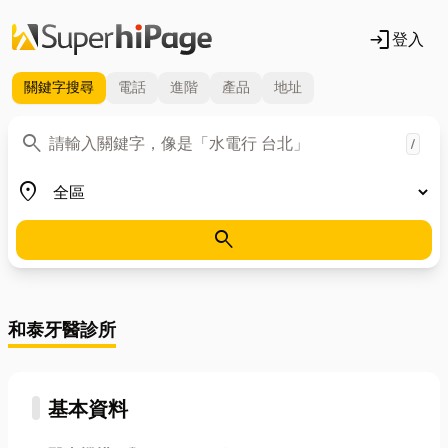
login
登入
關鍵字
搜尋
電話
進階
產品
地址
關鍵字
search
/
地區
place
search
和泰牙醫診所
基本資料