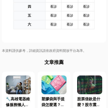
四
看診
看診
看診
五
看診
看診
看診
六
看診
看診
看診
本資料謹供參考，詳細資訊請依政府資料開放平台為準。
文章推薦
🔧高雄電器維
塑膠袋與手提
股票借款是什
修服務懶人包
袋怎麼選？材
麼？股市震盪|