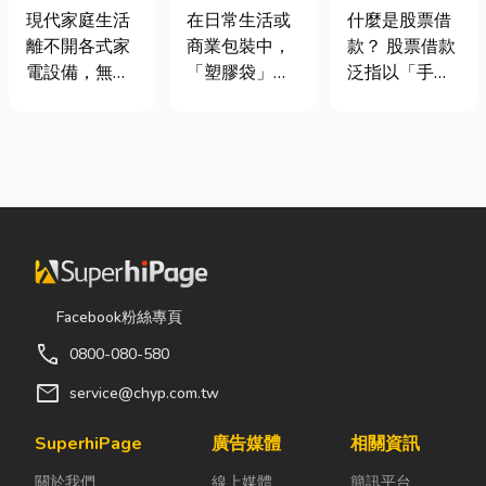
｜冷氣、冰
質、用途與耐
股票借款、股
現代家庭生活
在日常生活或
什麼是股票借
箱、洗衣機專
重度一次看懂
票質借、當鋪
離不開各式家
商業包裝中，
款？ 股票借款
業維修
借款完整比較
電設備，無論
「塑膠袋」與
泛指以「手中
是炎熱夏季不
「手提袋」幾
持有的股票」
可或缺的冷
乎隨處可見。
作為擔保品，
氣、保存食材
看起來只是簡
向金融機構或
的新鮮冰箱，
單的包裝工
當舖借出現金
還是每天幫助
具，但實際上
的融資方式，
清洗衣物的洗
在材質、承重
讓投資人不必
衣機，一旦發
能力與使用場
賣出股票，就
生故障，都可
景上，其實差
能取得資金應
能嚴重影響日
異非常大。如
急，同時保留
Facebook粉絲專頁
常生活品質。
果選錯，不只
未來股價上漲
call
0800-080-580
因此，選擇專
影響使用便利
的獲利空間。
業的高雄電器
性，還可能造
依承作單位不
mail
service@chyp.com.tw
維修服務，不
成成本浪費或
同，主要可分
僅能快速排除
商品損壞。 這
為證券公司的
SuperhiPage
廣告媒體
相關資訊
問題，更能延
篇文章帶你一
股票質借、銀
關於我們
線上媒體
簡訊平台