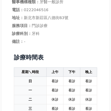
醫事機構種類：
牙醫一般診所
電話：
0222046516
地址：
新北市新莊區八德街83號
服務項目：
門診診療
診療科別：
牙科
備註：
-
診療時間表
星期＼時段
上午
下午
晚上
日
看診
看診
看診
一
看診
看診
看診
二
休診
休診
休診
三
看診
看診
看診